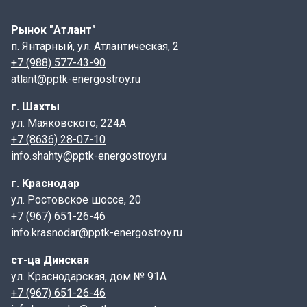
составляет не менее 100 мм. Для несущих стен с
длиной проёмов 3000 мм величина опирания может
Рынок "Атлант"
достигать от 170 до 300 мм, а если длина перемычки
п. Янтарный, ул. Атлантическая, 2
превышает 2500–3000 мм — 150 мм.
+7 (988) 577-43-90
atlant@pptk-energostroy.ru
Маркировка
г. Шахты
Пример маркировки: 8ПБ 17-2 , где:
ул. Маяковского, 224А
- 8 –порядковый номер поперечного сечения бруска;
+7 (8636) 28-07-10
info.shahty@pptk-energostroy.ru
- ПБ — перемычка брусковая,
г. Краснодар
- 17 — длина изделия в дециметрах;
ул. Ростовское шоссе, 20
+7 (967) 651-26-46
- 2 — расчётная нагрузка в кН/м.
info.krasnodar@pptk-energostroy.ru
Дополнительные индексы:
ст-ца Динская
- Цифра перед ПБ — порядковый номер поперечного
ул. Краснодарская, дом № 91А
сечения;
+7 (967) 651-26-46