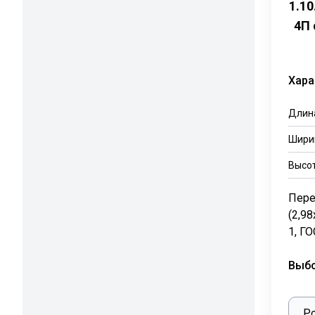
1.1
4П 
Хара
Длин
Шири
Высо
Пере
(2,98
1, ГО
Выб