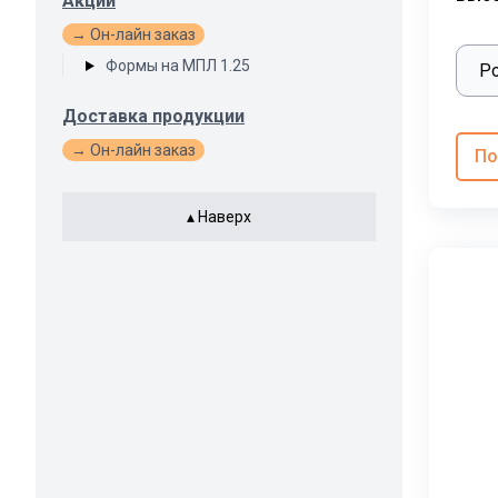
Акции
→ Он-лайн заказ
Формы на МПЛ 1.25
Доставка продукции
→ Он-лайн заказ
По
▴ Наверх