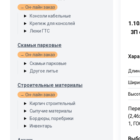
→ Он-лайн заказ
Консоли кабельные
1.1
Крепеж для консолей
Люки ГТС
3П 
Скамьи парковые
→ Он-лайн заказ
Хара
Скамьи парковые
Другое литье
Длин
Шири
Строительные материалы
Высо
→ Он-лайн заказ
Кирпич строительный
Пере
Сыпучие материалы
(2,46
Бордюры, поребрики
1, ГО
Инвентарь
Выб