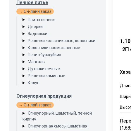
Печное литье
→ Он-лайн заказ
Плиты печные
Дверки
Задвижки
1.1
Решетки колосниковые, колосники
Колосники промышленные
2П 
Печи «буржуйки»
Мангалы
Духовки печные
Хара
Решетки каминные
Колун
Длин
Огнеупорная продукция
Шири
→ Он-лайн заказ
Высо
Огнеупорный, шамотный, печной
кирпич
Пере
Огнеупорная смесь, шамотная
(1,68