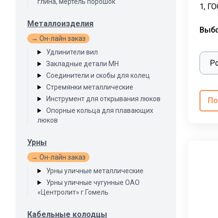
глина, мертель порошок
1, ГО
Металлоизделия
Выб
→ Он-лайн заказ
Удлинители вил
Закладные детали МН
Соединители и скобы для колец
Стремянки металлические
Инструмент для открывания люков
По
Опорные кольца для плавающих
люков
Урны
→ Он-лайн заказ
Урны уличные металлические
Урны уличные чугунные ОАО
«Центролит» г.Гомель
Кабельные колодцы