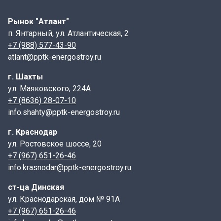
ПТ- плита перекрытия канала.
Рынок "Атлант"
75- длина, указывается в см;
п. Янтарный, ул. Атлантическая, 2
300- ширина, указывается в см;
+7 (988) 577-43-90
16- высота, указывается в см;
atlant@pptk-energostroy.ru
3 - индекс, характеризующий тип элемента по
г. Шахты
армированию ( нагрузка в тс/м2).
ул. Маяковского, 224А
Маркировка, а также дата изготовления и масса
+7 (8636) 28-07-10
изделия наносится на торцевой грани плиты.
info.shahty@pptk-energostroy.ru
Конструктивные особенности:
г. Краснодар
Плиты ПТ имеют форму прямоугольника с гладкой
ул. Ростовское шоссе, 20
верхней поверхностью и отверстиями для крепления
+7 (967) 651-26-46
к стенкам лотка. Некоторые модели могут содержать
info.krasnodar@pptk-energostroy.ru
дополнительные элементы, такие как пазы или
выступы, чтобы облегчить монтаж и улучшить
ст-ца Динская
фиксацию.
ул. Краснодарская, дом № 91А
+7 (967) 651-26-46
Назначение: