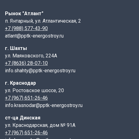
имеет габаритные размеры: 2990х880х100, где
указаны длина, ширина и высота
Рынок "Атлант"
п. Янтарный, ул. Атлантическая, 2
ПТ- плита перекрытия канала.
+7 (988) 577-43-90
300- длина, указывается в см;
atlant@pptk-energostroy.ru
120- ширина, указывается в см;
г. Шахты
12- высота, указывается в см;
ул. Маяковского, 224А
9- индекс, характеризующий тип элемента по
+7 (8636) 28-07-10
армированию ( нагрузка в тс/м2).
info.shahty@pptk-energostroy.ru
Маркировка, а также дата изготовления и масса
изделия наносится на торцевой грани плиты.
г. Краснодар
Конструктивные особенности:
ул. Ростовское шоссе, 20
+7 (967) 651-26-46
Плиты ПТ имеют форму прямоугольника с гладкой
info.krasnodar@pptk-energostroy.ru
верхней поверхностью и отверстиями для крепления
к стенкам лотка. Некоторые модели могут содержать
ст-ца Динская
дополнительные элементы, такие как пазы или
ул. Краснодарская, дом № 91А
выступы, чтобы облегчить монтаж и улучшить
+7 (967) 651-26-46