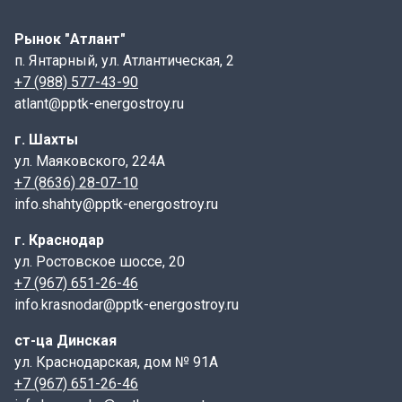
имеет габаритные размеры: 740х1780х140, где
указаны длина, ширина и высота
Рынок "Атлант"
п. Янтарный, ул. Атлантическая, 2
ПТ- плита перекрытия канала.
+7 (988) 577-43-90
75- длина, указывается в см;
atlant@pptk-energostroy.ru
180- ширина, указывается в см;
г. Шахты
14- высота, указывается в см;
ул. Маяковского, 224А
1,5 - индекс, характеризующий тип элемента по
+7 (8636) 28-07-10
армированию ( нагрузка в тс/м2).
info.shahty@pptk-energostroy.ru
Маркировка, а также дата изготовления и масса
изделия наносится на торцевой грани плиты.
г. Краснодар
Конструктивные особенности:
ул. Ростовское шоссе, 20
+7 (967) 651-26-46
Плиты ПТ имеют форму прямоугольника с гладкой
info.krasnodar@pptk-energostroy.ru
верхней поверхностью и отверстиями для крепления
к стенкам лотка. Некоторые модели могут содержать
ст-ца Динская
дополнительные элементы, такие как пазы или
ул. Краснодарская, дом № 91А
выступы, чтобы облегчить монтаж и улучшить
+7 (967) 651-26-46