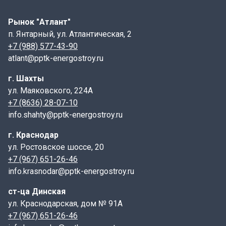
плита имеет габаритные размеры: 2990х2380х200, где
указаны длина, ширина и высота
Рынок "Атлант"
п. Янтарный, ул. Атлантическая, 2
ПТ- плита перекрытия канала.
+7 (988) 577-43-90
300 - длина, указывается в см;
atlant@pptk-energostroy.ru
240 - ширина, указывается в см;
г. Шахты
20 - высота, указывается в см;
ул. Маяковского, 224А
9- индекс, характеризующий тип элемента по
+7 (8636) 28-07-10
армированию ( нагрузка в тс/м2).
info.shahty@pptk-energostroy.ru
Маркировка, а также дата изготовления и масса
изделия наносится на торцевой грани плиты.
г. Краснодар
Конструктивные особенности:
ул. Ростовское шоссе, 20
+7 (967) 651-26-46
Плиты ПТ имеют форму прямоугольника с гладкой
info.krasnodar@pptk-energostroy.ru
верхней поверхностью и отверстиями для крепления
к стенкам лотка. Некоторые модели могут содержать
ст-ца Динская
дополнительные элементы, такие как пазы или
ул. Краснодарская, дом № 91А
выступы, чтобы облегчить монтаж и улучшить
+7 (967) 651-26-46