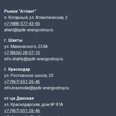
имеет габаритные размеры: 2990х880х100, где
указаны длина, ширина и высота
Рынок "Атлант"
п. Янтарный, ул. Атлантическая, 2
ПТ- плита перекрытия канала.
+7 (988) 577-43-90
300- длина, указывается в см;
atlant@pptk-energostroy.ru
120- ширина, указывается в см;
г. Шахты
12- высота, указывается в см;
ул. Маяковского, 224А
1,5- индекс, характеризующий тип элемента по
+7 (8636) 28-07-10
армированию ( нагрузка в тс/м2).
info.shahty@pptk-energostroy.ru
Маркировка, а также дата изготовления и масса
изделия наносится на торцевой грани плиты.
г. Краснодар
Конструктивные особенности:
ул. Ростовское шоссе, 20
+7 (967) 651-26-46
Плиты ПТ имеют форму прямоугольника с гладкой
info.krasnodar@pptk-energostroy.ru
верхней поверхностью и отверстиями для крепления
к стенкам лотка. Некоторые модели могут содержать
ст-ца Динская
дополнительные элементы, такие как пазы или
ул. Краснодарская, дом № 91А
выступы, чтобы облегчить монтаж и улучшить
+7 (967) 651-26-46