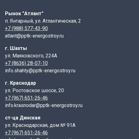
ПТ- плита перекрытия канала.
Рынок "Атлант"
75- длина, указывается в см;
п. Янтарный, ул. Атлантическая, 2
180- ширина, указывается в см;
+7 (988) 577-43-90
14- высота, указывается в см;
atlant@pptk-energostroy.ru
9 - индекс, характеризующий тип элемента по
г. Шахты
армированию ( нагрузка в тс/м2).
ул. Маяковского, 224А
Маркировка, а также дата изготовления и масса
+7 (8636) 28-07-10
изделия наносится на торцевой грани плиты.
info.shahty@pptk-energostroy.ru
Конструктивные особенности:
г. Краснодар
Плиты ПТ имеют форму прямоугольника с гладкой
ул. Ростовское шоссе, 20
верхней поверхностью и отверстиями для крепления
+7 (967) 651-26-46
к стенкам лотка. Некоторые модели могут содержать
info.krasnodar@pptk-energostroy.ru
дополнительные элементы, такие как пазы или
выступы, чтобы облегчить монтаж и улучшить
ст-ца Динская
фиксацию.
ул. Краснодарская, дом № 91А
+7 (967) 651-26-46
Назначение: