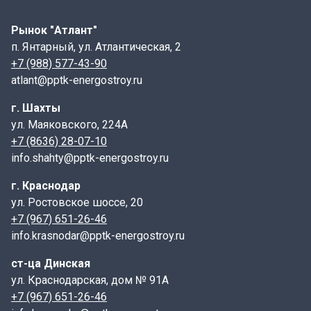
размеры: 740х880х100, где указаны длина, ширина и
высота
Рынок "Атлант"
п. Янтарный, ул. Атлантическая, 2
ПТ- плита перекрытия канала.
+7 (988) 577-43-90
75- длина, указывается в см;
atlant@pptk-energostroy.ru
88- ширина, указывается в см;
г. Шахты
10- высота, указывается в см;
ул. Маяковского, 224А
6 - индекс, характеризующий тип элемента по
+7 (8636) 28-07-10
армированию ( нагрузка в тс/м2).
info.shahty@pptk-energostroy.ru
Маркировка, а также дата изготовления и масса
изделия наносится на торцевой грани плиты.
г. Краснодар
Конструктивные особенности:
ул. Ростовское шоссе, 20
+7 (967) 651-26-46
Плиты ПТ имеют форму прямоугольника с гладкой
info.krasnodar@pptk-energostroy.ru
верхней поверхностью и отверстиями для крепления
к стенкам лотка. Некоторые модели могут содержать
ст-ца Динская
дополнительные элементы, такие как пазы или
ул. Краснодарская, дом № 91А
выступы, чтобы облегчить монтаж и улучшить
+7 (967) 651-26-46