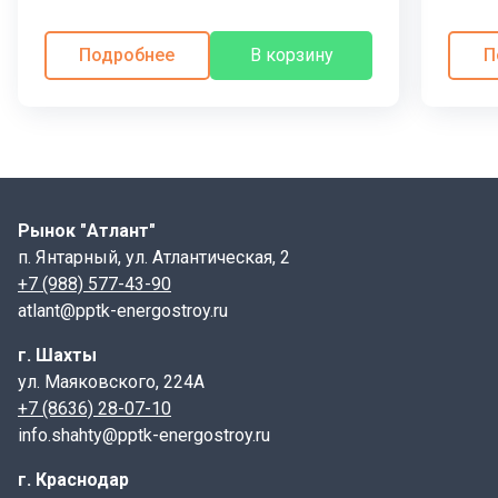
метров, так и по поверхности с использованием
железобетонных лотков.Плиты обеспечивают
Подробнее
В корзину
П
герметичность и защищают компоненты теплотрасс от
внешних воздействий агрессивной среды и
механических повреждений.
Маркировка плит перекрытия
П24-5Б
(2,70х1,35х0,18) с/о 700, ТПР 901-09-11.84
П – плита используется для накрытия круглых
Рынок "Атлант"
колодцев;
п. Янтарный, ул. Атлантическая, 2
24 – порядковый индекс типоразмера ж/б
+7 (988) 577-43-90
изделия;
atlant@pptk-energostroy.ru
5 – величину равномерно-распределенной
г. Шахты
вертикальной нагрузки в тс/м2;
ул. Маяковского, 224А
Б – конструктивные особенности.
+7 (8636) 28-07-10
Пременение:
info.shahty@pptk-energostroy.ru
Современное строительство водопроводных систем
г. Краснодар