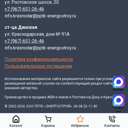
невозможно представить без использования
ул. Ростовское шоссе, 20
высокопрочных и долговечных железобетонных
+7 (967) 651-26-46
изделий, производимых промышленным способом.
info.krasnodar@pptk-energostroy.ru
Одним из ключевых элементов таких систем
ст-ца Динская
являются плиты перекрытия лотков, которые играют
ул. Краснодарская, дом № 91А
незаменимую роль в создании надежных и
+7 (967) 651-26-46
безопасных колодцев. Эти плиты, в частности, типа П
info.krasnodar@pptk-energostroy.ru
24-5Б, специально разработаны для обеспечения
быстрого и эффективного строительства, позволяя
Политика конфиденциальности
значительно сократить сроки и трудозатраты на
Пользовательское соглашение
возведение инженерных коммуникаций.
Функциональное назначение плит перекрытия лотков
Использование материалов
сайта
разрешается только при условии
заключается в надежном закрытии верхней части
размещения активной ссылки на соответствующий раздел сайта и
указания авторства.
колодцев, обеспечивая защиту от попадания мусора,
Краснодар
осадков и предотвращая доступ посторонних лиц. Они
Производство и продажа ЖБИ и люков в Ростове-на-Дону и Краснодаре
служат основанием для установки горловин, которые
© 2002-2026 ООО ППТК «ЭНЕРГОСТРОЙ». 06.08.26 11:40
Ростов-на-
могут быть выполнены из бетонных колец (КЦ или
Дону
КС) или других подходящих материалов. Важно
подчеркнуть, что плиты должны обладать
Каталог
Корзина
Избранное
Контакты