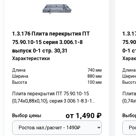
входы и служат основанием для горловин из
бетонных колец или других материалов. Такие плиты
должны быть максимально прочными и стойкими к
сложным эксплуатационным условиям.
1.3.176 Плита перекрытия ПТ
1.3.
Характеристика:
75.90.10-15 серия 3.006.1-8
75.90
Длина: 2700 мм.
выпуск 0-1 стр. 30,31
0-1 с
Ширина: 1350 мм.
Характеристики
Харак
Высота: 180 мм.
Вес: 1450 кг.
Длина
740
мм
Длина
ГОСТ, Серия: ТПР 901.09-11.84
Ширина
880
мм
Ширин
Высота
100
мм
Высот
Объем бетона: 0,58 м3
Геометрический объем: 0,6561 м3
Плита перекрытия ПТ 75.90.10-15
Плита
(0,74х0,88х0,10), серия 3.006.1-8.3-1...
(0,74х
Назначение:
от 1,490 ₽
Плиты перекрытия П24-5Б предназначены для
Выбор цены
Выбо
герметизации коммуникационных каналов,
проложенных как под землёй на глубине от 0,5 до 6