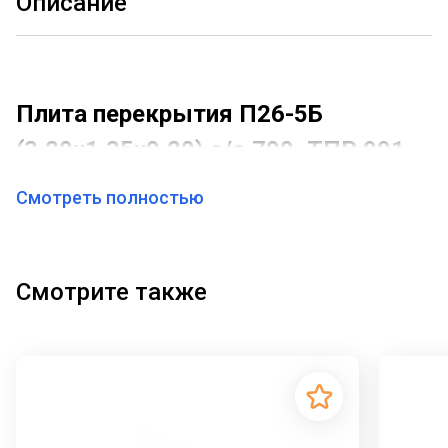
Описание
Плита перекрытия П26-5Б
(3,20х1,35х0,20) с/о 700, ТПР 901-
09-11.84
Смотреть полностью
Плита перекрытия лотков и каналов, обозначаемая
как
П26-5Б
, представляет собой специализированный
строительный элемент, предназначенный для
Смотрите также
надежного перекрытия коммуникационных каналов и
тоннелей, в том числе тепловых камер,
сформированных из лотковых элементов. При
строительстве водопроводных колодцев
используются плиты перекрытия с отверстиями по
типовому проекту ТП 901-09-11.84, которые образуют