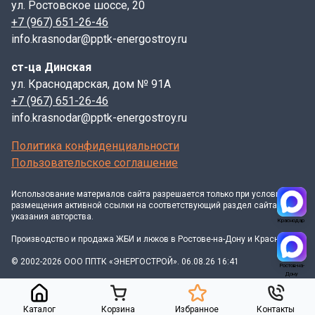
невозможно представить без использования
ул. Ростовское шоссе, 20
высокопрочных и долговечных железобетонных
+7 (967) 651-26-46
изделий, производимых промышленным способом.
info.krasnodar@pptk-energostroy.ru
Одним из ключевых элементов таких систем
ст-ца Динская
являются плиты перекрытия лотков, которые играют
ул. Краснодарская, дом № 91А
незаменимую роль в создании надежных и
+7 (967) 651-26-46
безопасных колодцев. Эти плиты, в частности, типа
info.krasnodar@pptk-energostroy.ru
П26-5Б, специально разработаны для обеспечения
быстрого и эффективного строительства, позволяя
Политика конфиденциальности
значительно сократить сроки и трудозатраты на
Пользовательское соглашение
возведение инженерных коммуникаций.
Функциональное назначение плит перекрытия лотков
Использование материалов
сайта
разрешается только при условии
заключается в надежном закрытии верхней части
размещения активной ссылки на соответствующий раздел сайта и
указания авторства.
колодцев, обеспечивая защиту от попадания мусора,
Краснодар
осадков и предотвращая доступ посторонних лиц. Они
Производство и продажа ЖБИ и люков в Ростове-на-Дону и Краснодаре
служат основанием для установки горловин, которые
© 2002-2026 ООО ППТК «ЭНЕРГОСТРОЙ». 06.08.26 16:41
Ростов-на-
могут быть выполнены из бетонных колец (КЦ или
Дону
КС) или других подходящих материалов. Важно
подчеркнуть, что плиты должны обладать
Каталог
Корзина
Избранное
Контакты