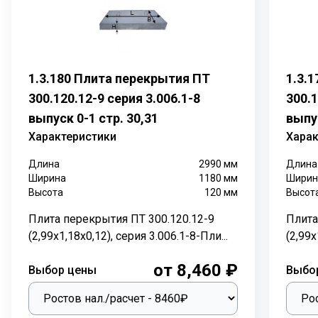
входы и служат основанием для горловин из
бетонных колец или других материалов. Такие плиты
должны быть максимально прочными и стойкими к
сложным эксплуатационным условиям.
1.3.180 Плита перекрытия ПТ
1.3.
Характеристика:
300.120.12-9 серия 3.006.1-8
300.1
Длина: 3200 мм.
выпуск 0-1 стр. 30,31
выпус
Ширина: 1350 мм.
Характеристики
Харак
Высота: 200 мм.
Вес: 1930 кг.
Длина
2990
мм
Длина
ГОСТ, Серия: ТПР 901.09-11.84
Ширина
1180
мм
Ширин
Высота
120
мм
Высот
Объем бетона: 0,77 м3
Геометрический объем: 0,864 м3
Плита перекрытия ПТ 300.120.12-9
Плита
(2,99х1,18х0,12), серия 3.006.1-8-Пли...
(2,99х
Назначение:
от 8,460 ₽
Плиты перекрытия П26-5Б предназначены для
Выбор цены
Выбо
герметизации коммуникационных каналов,
проложенных как под землёй на глубине от 0,5 до 6