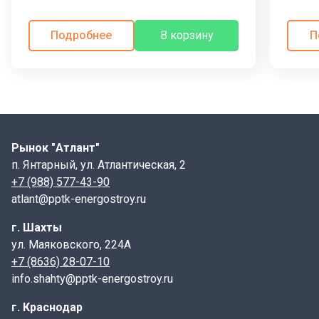
метров, так и по поверхности с использованием
железобетонных лотков.Плиты обеспечивают
Подробнее
В корзину
П
герметичность и защищают компоненты теплотрасс от
внешних воздействий агрессивной среды и
механических повреждений.
Маркировка плит перекрытия
П26-5Б
(3,20х1,35х0,20) с/о 700, ТПР 901-09-11.84
П – плита используется для накрытия круглых
Рынок "Атлант"
колодцев;
п. Янтарный, ул. Атлантическая, 2
26 – порядковый индекс типоразмера ж/б
+7 (988) 577-43-90
изделия;
atlant@pptk-energostroy.ru
5 – величину равномерно-распределенной
г. Шахты
вертикальной нагрузки в тс/м2;
ул. Маяковского, 224А
Б – конструктивные особенности.
+7 (8636) 28-07-10
Пременение:
info.shahty@pptk-energostroy.ru
Современное строительство водопроводных систем
г. Краснодар