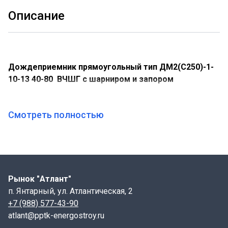
Описание
Дождеприемник прямоугольный тип ДМ2(С250)-1-
10-13 40-80 ВЧШГ с шарниром и запором
Основные данные и характеристики:
Смотреть полностью
Длина корпуса- 920 мм;
Ширина корпуса- 490 мм;
Высота люка- 90 мм;
Рынок "Атлант"
Габариты проема- 800х400х50 мм
п. Янтарный, ул. Атлантическая, 2
Масса люка- 45 кг;
+7 (988) 577-43-90
atlant@pptk-energostroy.ru
Номинальная нагрузка при испытаниях- 25 т.с.