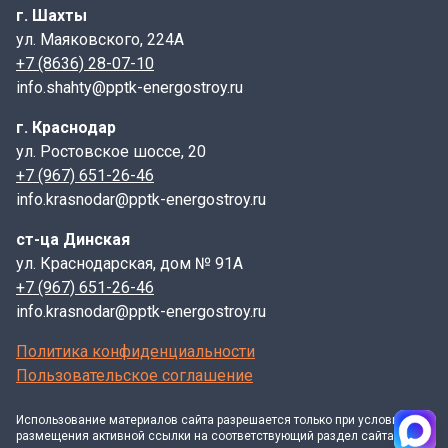
Материал корпуса, крышки- ВЧШГ;
г. Шахты
Дождеприемник
ул. Маяковского, 224А
соответствует требованиям ГОСТ 3634-2019 EN124
+7 (8636) 28-07-10
info.shahty@pptk-energostroy.ru
г. Краснодар
Ливневая канализация
предназначается для сбора
ул. Ростовское шоссе, 20
дождевых и талых вод с дорог и
+7 (967) 651-26-46
тротуаров.
Дождеприемник
info.krasnodar@pptk-energostroy.ru
магистральный
выдерживает нагрузку
автотранспорта и может быть установлен на проезжей
ст-ца Динская
части с интенсивным движением.
Ливневые
ул. Краснодарская, дом № 91А
решетки
устанавливаются на тротуарах под сливом
+7 (967) 651-26-46
водосточных систем, предназначенных для приема
info.krasnodar@pptk-energostroy.ru
осадков с крыш.
Дождеприемники
и
ливневые
Политика конфиденциальности
решетки
изготавливаются из высокопрочного чугуна
Пользовательское соглашение
ВЧШГ марки не ниже ВЧ40 по Гост 7293.
В комплект, как правило входят корпус, монтируемый
Использование материалов
сайта
разрешается только при условии
размещения активной ссылки на соответствующий раздел сайта и
в асфальт и прямоугольная решетка с шарниром и