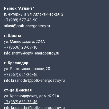
Монтаж:
Рынок "Атлант"
п. Янтарный, ул. Атлантическая, 2
Стремянка С1-08 устанавливается на подготовленное
+7 (988) 577-43-90
основание вертикально, при необходимости
atlant@pptk-energostroy.ru
можно крепить к стенке колодца.
г. Шахты
Сопутствующие товары:
ул. Маяковского, 224А
+7 (8636) 28-07-10
Для установки стремянк С1-08 могут потребоваться
info.shahty@pptk-energostroy.ru
дополнительные элементы, такие как днища колодца,
плиты перекрытия, люки и соединительные
г. Краснодар
элементы.
ул. Ростовское шоссе, 20
+7 (967) 651-26-46
Контроль качества:
info.krasnodar@pptk-energostroy.ru
В комплект поставки входит полный пакет
ст-ца Динская
документов, включая паспорт качества и сертификаты
ул. Краснодарская, дом № 91А
на использованные материалы. Стремянки отличаются
+7 (967) 651-26-46
малым весом и компактными размерами, что
info.krasnodar@pptk-energostroy.ru