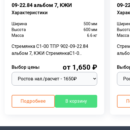
09-22.84 альбом 7, КЖИ
09-2
«ППТК «ЭНЕРГОСТРОЙ» предназначены для
установки в канализационных колодцах и других
Характеристики
Харак
узлах обслуживания инженерных сетей. Они служат
Ширина
500
мм
Ширин
для безопасного спуска и подъема специалистов при
Высота
600
мм
Высот
проведении работ по обслуживанию и очистке
Масса
6.6
кг
Масса
коммуникаций.
Стремянка С1-00 ТПР 902-09-22.84
Стрем
Конструкция:
альбом 7, КЖИ СтремянкаС1-0...
альбо
Изготавливаются стремянки С1-08 из стали марки
от 1,650 ₽
Выбор цены
Выбо
ВСт3сп, а их конструкция выполнена согласно
технической документации
ТПР 902-09-22.84 альбом
7, КЖИ
.
Технология производства:
Подробнее
В корзину
П
Монтаж осуществляется с помощью электросварки, а
готовое изделие покрывается защитным составом
ГФ-021. Это делает их устойчивыми к коррозии и
увеличивает срок службы.