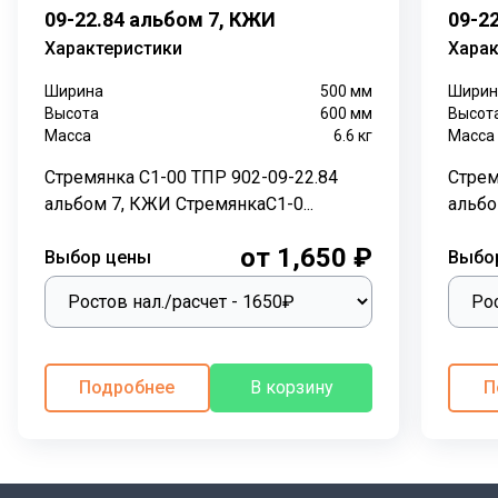
09-22.84 альбом 7, КЖИ
09-2
«ППТК «ЭНЕРГОСТРОЙ» предназначены для
установки в канализационных колодцах и других
Характеристики
Харак
узлах обслуживания инженерных сетей. Они служат
Ширина
500
мм
Ширин
для безопасного спуска и подъема специалистов при
Высота
600
мм
Высот
проведении работ по обслуживанию и очистке
Масса
6.6
кг
Масса
коммуникаций.
Стремянка С1-00 ТПР 902-09-22.84
Стрем
Конструкция:
альбом 7, КЖИ СтремянкаС1-0...
альбо
Изготавливаются стремянки С1-04 из стали марки
от 1,650 ₽
Выбор цены
Выбо
ВСт3сп, а их конструкция выполнена согласно
технической документации
ТПР 902-09-22.84 альбом
7, КЖИ
.
Технология производства:
Подробнее
В корзину
П
Монтаж осуществляется с помощью электросварки, а
готовое изделие покрывается защитным составом
ГФ-021. Это делает их устойчивыми к коррозии и
увеличивает срок службы.