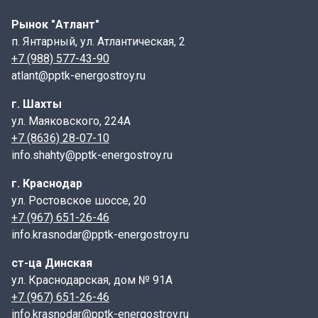
Монтаж:
Рынок "Атлант"
п. Янтарный, ул. Атлантическая, 2
Стремянка С1-04 устанавливается на подготовленное
+7 (988) 577-43-90
основание вертикально, при необходимости
atlant@pptk-energostroy.ru
можно крепить к стенке колодца.
г. Шахты
Сопутствующие товары:
ул. Маяковского, 224А
+7 (8636) 28-07-10
Для установки стремянк С1-04 могут потребоваться
info.shahty@pptk-energostroy.ru
дополнительные элементы, такие как днища колодца,
плиты перекрытия, люки и соединительные
г. Краснодар
элементы.
ул. Ростовское шоссе, 20
+7 (967) 651-26-46
Контроль качества:
info.krasnodar@pptk-energostroy.ru
В комплект поставки входит полный пакет
ст-ца Динская
документов, включая паспорт качества и сертификаты
ул. Краснодарская, дом № 91А
на использованные материалы. Стремянки отличаются
+7 (967) 651-26-46
малым весом и компактными размерами, что
info.krasnodar@pptk-energostroy.ru