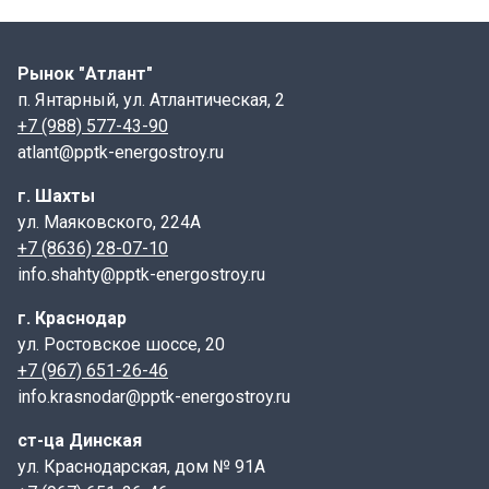
цилиндрическую шахту. Для герметизации стыков
между кольцами используются специальные
растворы или металлические соединительные
Рынок "Атлант"
элементы. Верхняя часть колодца может быть
п. Янтарный, ул. Атлантическая, 2
закрыта плитой перекрытия с отверстием для люка.
+7 (988) 577-43-90
atlant@pptk-energostroy.ru
Сопутствующие товары:
г. Шахты
Для установки кольца бетонного КС 7.3 могут
ул. Маяковского, 224А
потребоваться дополнительные элементы, такие как
+7 (8636) 28-07-10
днища, плиты перекрытия, люки и лестницы.
info.shahty@pptk-energostroy.ru
Маркировка:
г. Краснодар
КС обозначает "кольцо стеновое", а цифры после
ул. Ростовское шоссе, 20
точки указывают на внутренний диаметр и
+7 (967) 651-26-46
info.krasnodar@pptk-energostroy.ru
высоту кольца в дециметрах. В данном случае КС
7.3 означает кольцо с внутренним диаметром 700 мм
ст-ца Динская
и высотой 290 мм.
ул. Краснодарская, дом № 91А