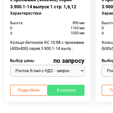
3.900.1-14 выпуск 1 стр. 1,6,12
3.900
Кольцо бетонное КС 7.3 используется для
Характеристики
Харак
строительства колодцев различного назначения,
включая питьевые, канализационные, дренажные и
Высота
890
мм
Высот
кабельные. Они служат в качестве опоры для стен
D
1160
мм
D
колодца, обеспечивая их стабильность и защиту от
d
1000
мм
d
обрушения грунта.
Кольцо бетонное КС 10.9А с проемами
Кольц
Конструкция:
(400х400) серия 3.900.1-14 выпу...
(600х5
Кольцо бетонное КС 7.3 состоит из тяжелого бетона
по запросу
Выбор цены
Выбо
класса В15 и стальной арматуры. Бетон обладает
высокой прочностью и водонепроницаемостью, что
делает его идеальным материалом для подземных
работ. Арматура добавляет дополнительную прочность
и устойчивость к нагрузкам.
Подробнее
В корзину
П
Монтаж:
Кольца устанавливаются одно на другое, образуя