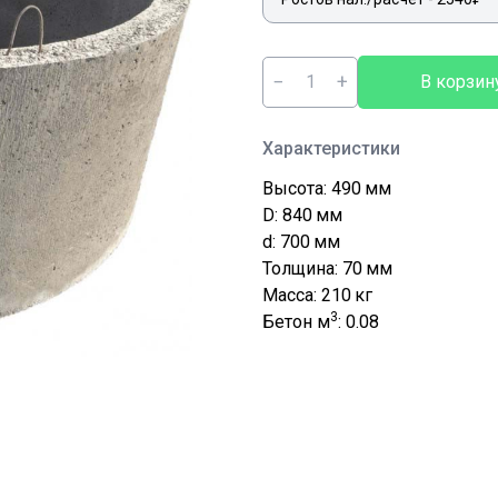
−
+
В корзин
Характеристики
Высота: 490
мм
D: 840
мм
d: 700
мм
Толщина: 70
мм
Масса: 210
кг
3
Бетон м
: 0.08