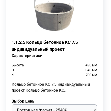
канализационные, дренажные и кабельные. Они служат
рочностью и водонепроницаемостью, что делает его
1.1.2.5 Кольцо бетонное КС 7.5
нагрузкам.
индивидуальный проект
Характеристики
ьцами используются специальные растворы или
Высота
490
мм
D
840
мм
ерстием для люка.
d
700
мм
Кольцо бетонное КС 7.5 индивидуальный
проект Кольцо бетонное КС...
 перекрытия, люки и лестницы.
Выбор цены
метрах. В данном случае КС 7.5 означает кольцо с