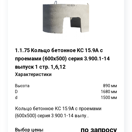
тва колодцев различного назначения, включая питьевые, 
абильность и защиту от обрушения грунта.
ласса В15 и стальной арматуры. Бетон обладает высокой п
1.1.75 Кольцо бетонное КС 15.9А с
 добавляет дополнительную прочность и устойчивость к 
проемами (600х500) серия 3.900.1-14
выпуск 1 стр. 1,6,12
Характеристики
линдрическую шахту. Для герметизации стыков между кол
сть колодца может быть закрыта плитой перекрытия с отв
Высота
890
мм
D
1680
мм
d
1500
мм
оваться дополнительные элементы, такие как днища, плиты
Кольцо бетонное КС 15.9А с проемами
(600х500) серия 3.900.1-14 выпу...
по запросу
Выбор цены
и указывают на внутренний диаметр и высоту кольца в деци