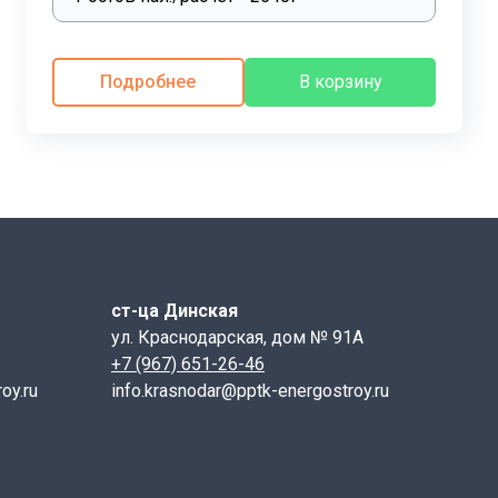
Подробнее
В корзину
, после чего она заполняется бетоном и подвергается
очности.
араметры, прочность бетона и на наличие дефектов.
ст-ца Динская
ить ровную поверхность и равномерное распределение
ул. Краснодарская, дом № 91А
+7 (967) 651-26-46
oy.ru
info.krasnodar@pptk-energostroy.ru
рам (
смотрите контакты
), или на наших базах в
рофессиональным менеджерам и получить