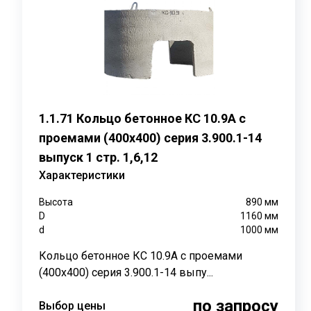
Применение:
Кольцо бетонное КС 7.5 используется для строительс
в качестве опоры для стен колодца, обеспечивая их ст
Конструкция:
Кольцо бетонное КС 7.5 состоит из тяжелого бетона к
1.1.71 Кольцо бетонное КС 10.9А с
идеальным материалом для подземных работ. Арматура
проемами (400х400) серия 3.900.1-14
Монтаж:
выпуск 1 стр. 1,6,12
Характеристики
Кольца устанавливаются одно на другое, образуя ци
металлические соединительные элементы. Верхняя ча
Высота
890
мм
D
1160
мм
Сопутствующие товары:
d
1000
мм
Для установки кольца бетонного КС 7.5 могут потреб
Кольцо бетонное КС 10.9А с проемами
(400х400) серия 3.900.1-14 выпу...
Маркировка:
по запросу
Выбор цены
КС обозначает "кольцо стеновое", а цифры после точк