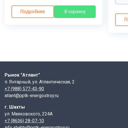
Подробнее
В корзину
П
Рынок "Атлант"
п. Янтарный, ул. Атлантическая, 2
+7 (988) 577-43-90
atlant@pptk-energostroy.ru
г. Шахты
ул. Маяковского, 224А
+7 (8636) 28-07-10
info.shahty@pptk-energostroy.ru