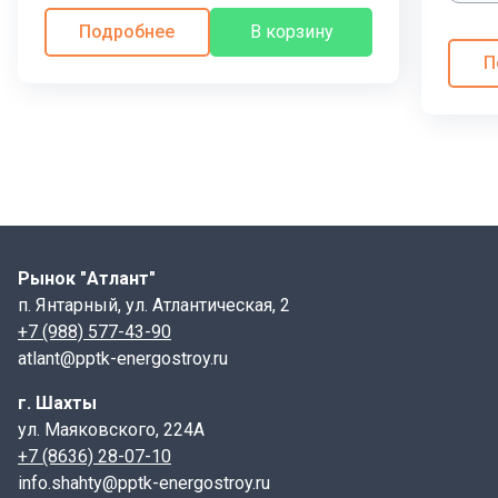
Подробнее
В корзину
П
Рынок "Атлант"
п. Янтарный, ул. Атлантическая, 2
+7 (988) 577-43-90
atlant@pptk-energostroy.ru
г. Шахты
ул. Маяковского, 224А
+7 (8636) 28-07-10
info.shahty@pptk-energostroy.ru