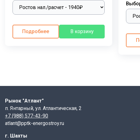
Выбо
Подробнее
В корзину
П
Рынок "Атлант"
п. Янтарный, ул. Атлантическая, 2
+7 (988) 577-43-90
atlant@pptk-energostroy.ru
г. Шахты