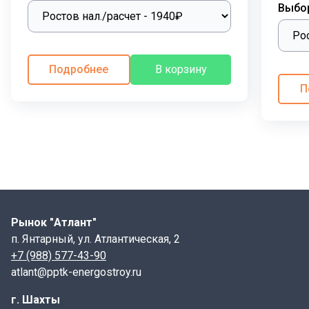
Выбо
Подробнее
В корзину
П
Рынок "Атлант"
п. Янтарный, ул. Атлантическая, 2
+7 (988) 577-43-90
atlant@pptk-energostroy.ru
г. Шахты