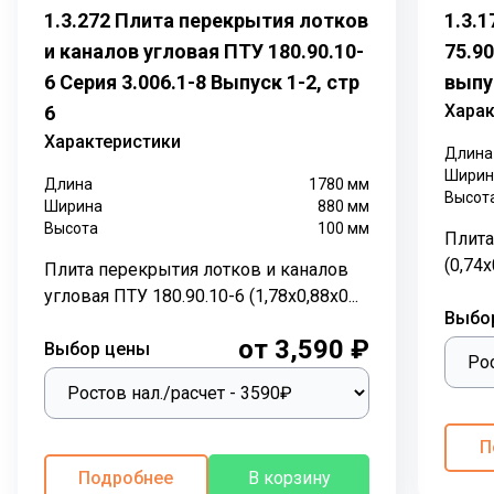
функции, с применением железобетонных лотковых
1.3.272 Плита перекрытия лотков
1.3.
элементов
. Лотки кабельные
прокладывают как
и каналов угловая ПТУ 180.90.10-
75.90
снаружи здания, так и внутри.
6 Серия 3.006.1-8 Выпуск 1-2, стр
выпус
П-образная форма железобетонных лотков
Харак
6
позволяет обеспечить надежную защиту
Характеристики
трубопровода с трех сторон от внешних
Длина
Ширин
воздействий. Герметичность канала и полная изоляция
Длина
1780
мм
Высот
проложенных внутри коммуникаций обеспечивают
Ширина
880
мм
Высота
100
мм
плиты перекрытия лотков.
Лотки каналов
Плита
ЛК
перекрывают
плитами перекрытия
(0,74х
Плита перекрытия лотков и каналов
ПТ
одинакового размера по высоте и длине.
угловая ПТУ 180.90.10-6 (1,78х0,88х0...
Бетонные каналы из лотковых элементов выполняют
Выбо
важную функцию при
от 3,590 ₽
Выбор цены
прокладывании трубопроводов в различных грунтах с
наличием грунтовых вод. Трубы, кабели каналов,
различные коммуникации надежно защищены в
герметично закрытых лотках каналов ЛК.
П
Подробнее
В корзину
По серии 3.006.1-8 выпускаются плиты перекрытия