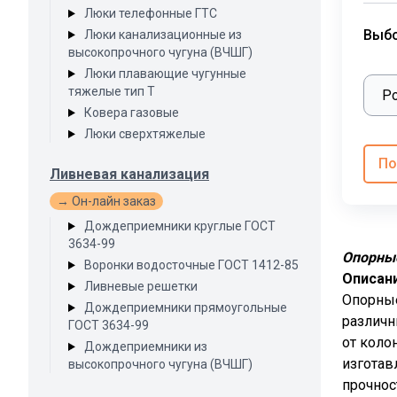
Люки телефонные ГТС
Выб
Люки канализационные из
высокопрочного чугуна (ВЧШГ)
Люки плавающие чугунные
тяжелые тип Т
Ковера газовые
Люки сверхтяжелые
По
Ливневая канализация
→ Он-лайн заказ
Дождеприемники круглые ГОСТ
3634-99
Опорны
Воронки водосточные ГОСТ 1412-85
Описан
Ливневые решетки
Опорные
Дождеприемники прямоугольные
различн
ГОСТ 3634-99
от коло
Дождеприемники из
изготав
высокопрочного чугуна (ВЧШГ)
прочнос