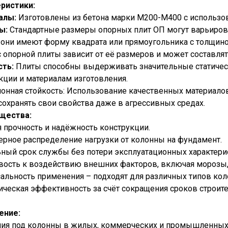
ристики:
алы:
Изготовлены из бетона марки М200-М400 с использова
ы:
Стандартные размеры опорных плит ОП могут варьирова
они имеют форму квадрата или прямоугольника с толщиной
 опорной плиты зависит от её размеров и может составлят
сть:
Плиты способны выдерживать значительные статическ
кции и материалам изготовления.
онная стойкость: Использование качественных материало
сохранять свои свойства даже в агрессивных средах.
щества:
 прочность и надёжность конструкции.
рное распределение нагрузки от колонны на фундамент.
ный срок службы без потери эксплуатационных характери
вость к воздействию внешних факторов, включая морозы,
альность применения – подходят для различных типов коло
ческая эффективность за счёт сокращения сроков строите
ение:
ия под колонны в жилых, коммерческих и промышленных 