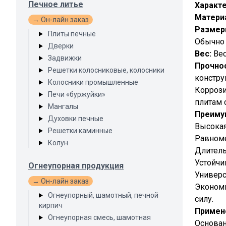
Печное литье
Характе
Матери
→ Он-лайн заказ
Размер
Плиты печные
Обычно 
Дверки
Вес:
Вес
Задвижки
Прочно
Решетки колосниковые, колосники
констру
Колосники промышленные
Коррози
Печи «буржуйки»
плитам 
Мангалы
Преиму
Духовки печные
Высокая
Решетки каминные
Равноме
Колун
Длитель
Устойчи
Огнеупорная продукция
Универс
→ Он-лайн заказ
Экономи
Огнеупорный, шамотный, печной
силу.
кирпич
Примен
Огнеупорная смесь, шамотная
Основан