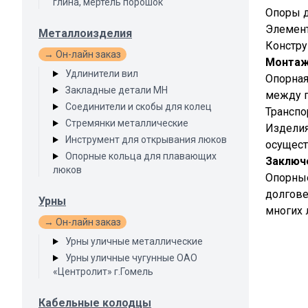
глина, мертель порошок
Опоры д
Элемент
Металлоизделия
Констру
→ Он-лайн заказ
Монтаж
Удлинители вил
Опорная
Закладные детали МН
между п
Соединители и скобы для колец
Транспо
Стремянки металлические
Изделия
Инструмент для открывания люков
осущест
Опорные кольца для плавающих
Заключ
люков
Опорные
долгове
Урны
многих 
→ Он-лайн заказ
Урны уличные металлические
Урны уличные чугунные ОАО
«Центролит» г.Гомель
Кабельные колодцы