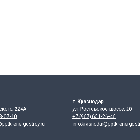
г. Краснодар
ского, 224А
ул. Ростовское шоссе, 20
28-07-10
+7 (967) 651-26-46
@pptk-energostroy.ru
info.krasnodar@pptk-energostr