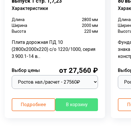
выпуск 1 стр. 1,7,23
80 в
ось.
Характеристики
Харак
Материал:
армированный бетон марки М500
класса В30.
Длина
2800
мм
Длина
Ширина
2000
мм
Ширин
Арматура:
стальная арматурная сетка класса А-I,
Высота
220
мм
Высот
А-II.
Покрытие:
рифленая поверхность,
Плита дорожная ПД 10
Фунда
обеспечивающая хорошее сцепление с колесами
(2800х2000х220) с/о 1220/1000, серия
знака
транспортных средств.
3.900.1-14 в...
констр
Маркировка:
плита дорожная 1П 30-18-
от 27,560 ₽
Выбор цены
Выбо
10 согласно
ГОСТ 21924.2-84
П – плита прямоугольная;
первая цифра в маркировке 1 – для постоянных
дорог (определяют предназначение изделия);
Подробнее
В корзину
П
Далее цифры – размерная группа по длине и
ширине, указывают округленные цифры, в дц.;
Последняя цифра обозначает расчетную
нагрузку, в тоннах, в данной плите - 10 (плита