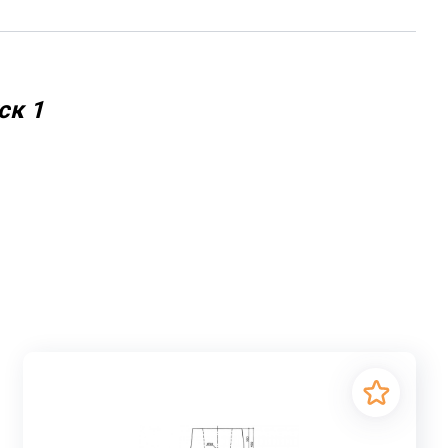
ск 1
отовленное на основе армированного бетона с
ь.
ей