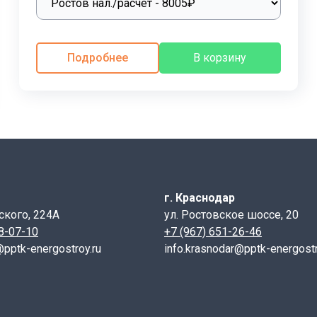
нием метода вибропрессования, который является одной и
процесс, в котором полусухая твердая смесь уплотняется 
достичь высокой плотности и прочности конечного продукт
Подробнее
В корзину
плуатации. После прессовки изделия проходят дальнейшую 
различных областях, связанных с инфраструктурным строи
аний под различные конструкции, включая дороги, тротуар
беспечивают долговечность и безопасность эксплуатации
так и в более сложных природных условиях. Их применение
г. Краснодар
ать задачи по водоотведению и предотвращению затоплен
ского, 224А
ул. Ростовское шоссе, 20
28-07-10
+7 (967) 651-26-46
@pptk-energostroy.ru
info.krasnodar@pptk-energostr
ся в следующих случаях:
ощадках.
спорта.