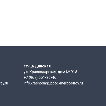
з самых современных и эффективных технологий в
под воздействием давления, создаваемого сверху, и
а, что особенно важно для дорожных плит, которые
обработку и контроль качества, что гарантирует их
тельством. Они используются не только для
ы и площадки. Благодаря своей прочности и
. Важным аспектом является то, что дорожные плиты
 в местах с высоким уровнем грунтовых вод или в
ст-ца Динская
ия.
ул. Краснодарская, дом № 91А
+7 (967) 651-26-46
oy.ru
info.krasnodar@pptk-energostroy.ru