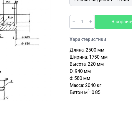
−
+
В корзин
Характеристики
Длина: 2500
мм
Ширина: 1750
мм
Высота: 220
мм
D: 940
мм
d: 580
мм
Масса: 2040
кг
3
Бетон м
: 0.85