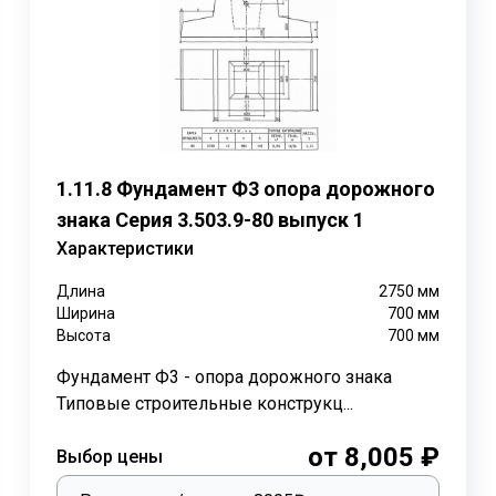
ие элементы:
фровывается как "плита дорожная".
абариты и характеристики.
1.11.8 Фундамент Ф3 опора дорожного
 также указывается марка, дата выпуска, а иногда и това
знака Серия 3.503.9-80 выпуск 1
Характеристики
Длина
2750
мм
редназначенное для установки чугунного или полимерно-п
Ширина
700
мм
дцев, которые устанавливаются на проезжих частях город
Высота
700
мм
тройстве различных инженерных сетей, водоотводных ком
Фундамент Ф3 - опора дорожного знака
окой устойчивости к деформациям, а также способности п
Типовые строительные конструкц...
от 8,005 ₽
Выбор цены
ченных для колодезных конструкций, регламентируется сп