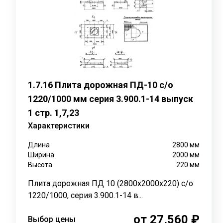
Геометрический объем
: 0,9625 м3
Маркировка:
Рассматривая марку ПД 6, можно выделить следующ
ПД – это обозначение самого изделия, которое расши
-6 – это типоразмер плиты, который указывает на её г
1.7.16 Плита дорожная ПД-10 с/о
На боковой поверхности готовой дорожной плиты ПД-6
1220/1000 мм серия 3.900.1-14 выпуск
1 стр. 1,7,23
Технические характеристики:
Характеристики
Дорожная плита ПД-6 имеет внутреннее отверстие, п
Длина
2800
мм
строительстве водопроводных и канализационных коло
Ширина
2000
мм
железобетонных колодцев играют важную роль в обус
Высота
220
мм
септики. Их использование оправдано благодаря выс
и почвы.
Плита дорожная ПД 10 (2800х2000х220) с/о
1220/1000, серия 3.900.1-14 в...
Материалы и производство:
от 27,560 ₽
Выбор цены
Производственный процесс дорожных плит, предназна