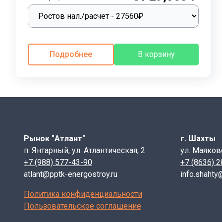
14. Изготовление плит осуществляется с использова
строительстве. Вибропрессование представляет собой 
вибрации, действующей снизу. Этот метод позволяет 
подвергаются значительным нагрузкам в условиях экс
Подробнее
В корзину
долговечность и надежность.
Применение дорожных плит ПД 6:
Дорожные плиты ПД 6 находят широкое применение в 
установки колодцев, но и для создания прочных основ
устойчивости к внешним воздействиям, такие плиты о
могут быть использованы как в городских условиях, 
Рынок "Атлант"
г. Шахты
зонах с частыми осадками позволяет эффективно реш
п. Янтарный, ул. Атлантическая, 2
ул. Маяков
+7 (988) 577-43-90
+7 (8636) 
Назначение:
atlant@pptk-energostroy.ru
info.shahty
Плиты дорожные ПД-6 с отверстием часто применяют
Политика конфиденциальности
Для временного дорожного покрытия на стройпл
Пользовательское соглашение
В местах с высокой проходимостью людей и тран