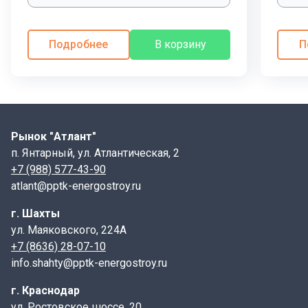
Подробнее
В корзину
П
Рынок "Атлант"
п. Янтарный, ул. Атлантическая, 2
+7 (988) 577-43-90
atlant@pptk-energostroy.ru
г. Шахты
ул. Маяковского, 224А
+7 (8636) 28-07-10
info.shahty@pptk-energostroy.ru
г. Краснодар
ул. Ростовское шоссе, 20