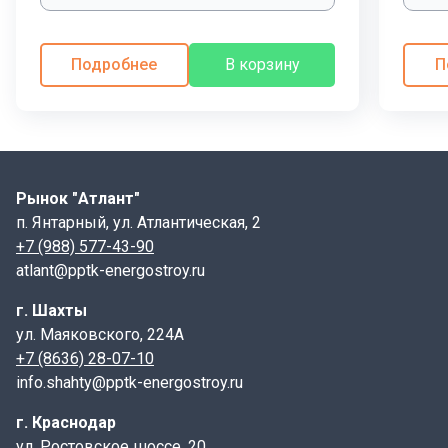
Подробнее
В корзину
П
Рынок "Атлант"
п. Янтарный, ул. Атлантическая, 2
+7 (988) 577-43-90
atlant@pptk-energostroy.ru
г. Шахты
ул. Маяковского, 224А
+7 (8636) 28-07-10
info.shahty@pptk-energostroy.ru
г. Краснодар
ул. Ростовское шоссе, 20