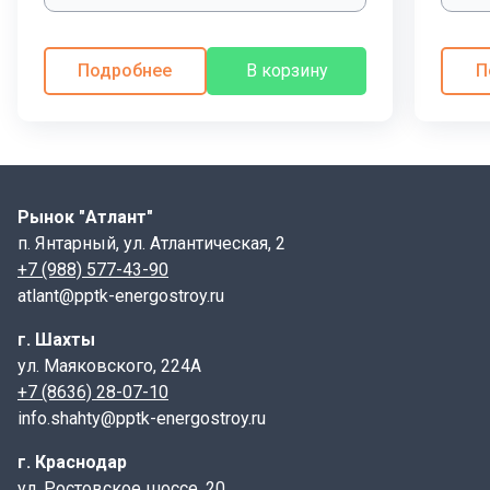
Подробнее
В корзину
П
Рынок "Атлант"
п. Янтарный, ул. Атлантическая, 2
+7 (988) 577-43-90
atlant@pptk-energostroy.ru
г. Шахты
ул. Маяковского, 224А
+7 (8636) 28-07-10
info.shahty@pptk-energostroy.ru
г. Краснодар
ул. Ростовское шоссе, 20