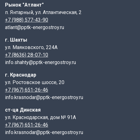
Рынок "Атлант"
Наименование
Назначение
п. Янтарный, ул. Атлантическая, 2
+7 (988) 577-43-90
Плита перекрытия ПТ 300.150.12
ЛК 300.150.60
atlant@pptk-energostroy.ru
Плита перекрытия ПТ 75.150.12
ЛК 75.150.60
г. Шахты
ЛК 300.150.60
Плита перекрытия ПТ 300.150.14
ул. Маяковского, 224А
ЛК 75.150.60
+7 (8636) 28-07-10
Плита Перекрытия ПТ 75.150.14
info.shahty@pptk-energostroy.ru
Универсальность железобетонных лотков, позволяет
г. Краснодар
монтаж данных изделий осуществить даже при
ул. Ростовское шоссе, 20
минусовой температуре воздуха. Для защиты от
+7 (967) 651-26-46
грунтовых вод и химических веществ, перед началом
info.krasnodar@pptk-energostroy.ru
строительства, лотки ЛК обрабатывают
специальными растворами. Далее швы между
ст-ца Динская
лотками заливаются мастикой и гидроизолируются.
ул. Краснодарская, дом № 91А
Укладку бетонных лотков необходимо проводить на
+7 (967) 651-26-46
подготовленное основание из песка толщиной 10 см с
info.krasnodar@pptk-energostroy.ru
небольшим уклоном для отвода случайных вод.