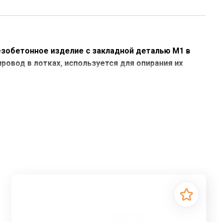
зобетонное изделие с закладной деталью М1 в
ровод в лотках, используется для опирания их
 и каналах внутри и вне зданий, в теплотрассах
, способных обеспечить безопасность и
ают важную роль в обустройстве теплотрасс,
ы их характеристики и области применения.
вами и стандартами, такими как Серия 3.006.1-2.87.
кже обеспечение подвижных опор. ОП 2 имеют
ушек осуществляется с помощью цементного раствора