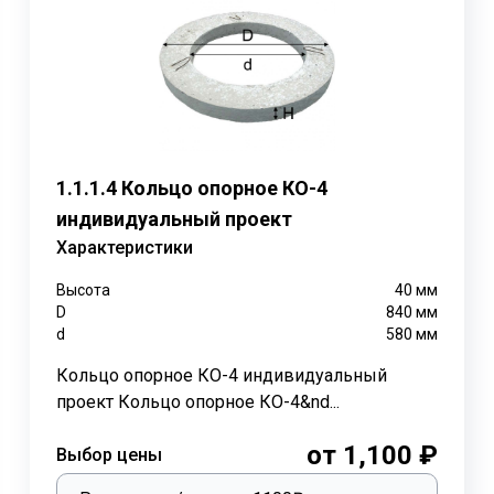
ожестве областей строительства, включая теплоэнергетик
теплотрасс и тоннелей, проходящих под автомобильными 
минимизировать риск возникновения аварий и механическ
оров, обеспечивая свободное перемещение труб при измен
ет их универсальным решением для различных видов трубо
1.1.1.4 Кольцо опорное КО-4
индивидуальный проект
Характеристики
уквенно-цифровое обозначение, которое отражает тип изд
Высота
40
мм
D
840
мм
d
580
мм
в серии. В нашем случае - "2".
Кольцо опорное КО-4 индивидуальный
проект Кольцо опорное КО-4&nd...
-2. Стандартные размеры опорной подушки ОП-2 :
от 1,100 ₽
Выбор цены