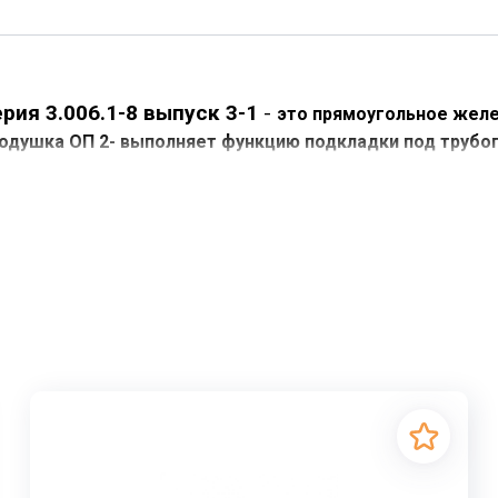
рия 3.006.1-8 выпуск 3-1
-
это прямоугольное желе
подушка ОП 2- выполняет функцию подкладки под трубоп
 в строительстве. Применение опорных подушек в тоннелях
виг труб, защищая от повреждений.
без использования качественных железобетонных изделий
х категорий являются опорные подушки ОП 2, которые игр
им подробнее, что представляют собой эти изделия, каков
 изготавливаемые в соответствии с действующими нормати
снований для трубопроводов, проложенных в лотках, а та
ми для укладки трубопроводов. Укрепление опорных под