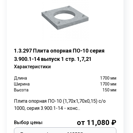
у, дорожное хозяйство и гражданское строительство.
и железнодорожными дорогами. Применение ОП
их повреждений.
ениях температуры, что способствует равномерному
проводов, включая системы водоснабжения, отопления
1.3.297 Плита опорная ПО-10 серия
3.900.1-14 выпуск 1 стр. 1,7,21
Характеристики
елия и его размерную группу.
Длина
1700
мм
Ширина
1700
мм
Высота
150
мм
Плита опорная ПО-10 (1,70х1,70х0,15) с/о
1000, серия 3.900.1-14 - конс...
от 11,080 ₽
Выбор цены