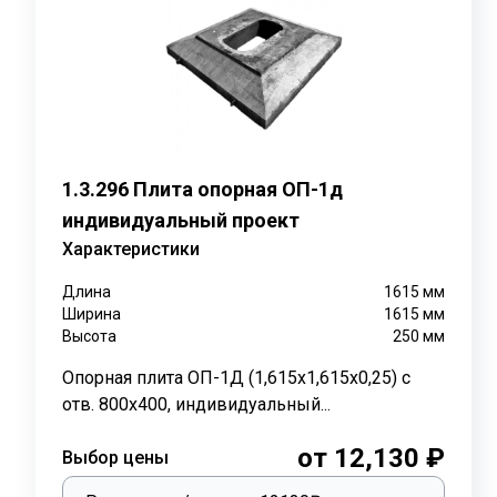
на закладную деталь М1.
Опорные подушки ОП 2 находят своё применение во мн
Наиболее часто они используются для обустройства 
2 помогает предотвратить смещение трубопроводов, 
Кроме того, опорные подушки играют роль компенсат
распределению нагрузок на лотки и грунт. Это дела
1.3.296 Плита опорная ОП-1д
и канализации.
индивидуальный проект
Маркировка и размеры:
Характеристики
Маркировка опорных подушек ОП 2 включает в себя б
Длина
1615
мм
Ширина
1615
мм
ОП - опорная подушка.
Высота
250
мм
Цифра после буквы - номер типоразмера подушки 
Опорная плита ОП-1Д (1,615х1,615х0,25) с
отв. 800х400, индивидуальный...
Возможны следующие варианты маркировки: ОП 2, ОП
Длинна: 200 мм.
от 12,130 ₽
Выбор цены
Ширина: 300 мм.