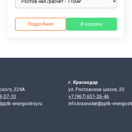
Подробнее
В корзину
бетонов, обладающих высокими эксплуатационными харак
тичь значительной плотности и прочности бетона. Армиров
 и A-III по ГОСТ 5781-82.
фракционного песка и очищенной воды с добавлением пла
г. Краснодар
 а морозостойкость – не менее 150 циклов замораживани
ского, 224А
ул. Ростовское шоссе, 20
 может меняться в зависимости от условий эксплуатации и
28-07-10
+7 (967) 651-26-46
@pptk-energostroy.ru
info.krasnodar@pptk-energostr
ую проверку на соответствие стандартам качества. Провер
аться техническим паспортом, который включает следующи