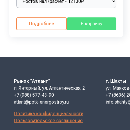
Высота: 90 мм.
Вес: 13 кг.
ГОСТ, Серия: Серия 3.006.1-8, выпуск 3-1
Объем бетона: 0,005 м3
Подробнее
В корзину
Геометрический объем изделия: 0,0054 м3
Технология производства:
Опорные подушки ОП 2 изготавливаются из тяжёлых 
вибролитьё или вибропрессование, что позволяет дос
стальных сеток, изготовленных из арматуры классов А-I
Бетон для ОП 2 готовится из портландцемента, мелко
Рынок "Атлант"
г. Шахты
смеси должны соответствовать классу не менее В15,
п. Янтарный, ул. Атлантическая, 2
ул. Маяков
должна составлять не менее W4, хотя этот показатель
+7 (988) 577-43-90
+7 (8636) 
atlant@pptk-energostroy.ru
info.shahty
Контроль качества продукции:
Политика конфиденциальности
Каждая партия опорных подушек ОП- 2 проходит строг
Пользовательское соглашение
на наличии дефектов. Партия ОП 2 должна сопровожд