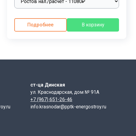
Подробнее
В корзину
теристиками. Процесс производства включает
ание подушек осуществляется с использованием двух
стификаторов. Прочностные характеристики готовой
ст-ца Динская
я-размораживания. Водонепроницаемость бетона
ул. Краснодарская, дом № 91А
 климатических особенностей региона.
+7 (967) 651-26-46
oy.ru
info.krasnodar@pptk-energostroy.ru
яются геометрические параметры, прочность бетона и
е данные :