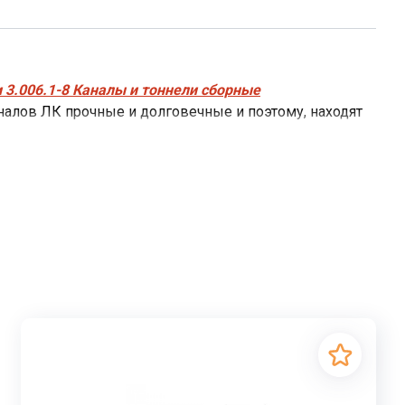
 3.006.1-8 Каналы и тоннели сборные
лов ЛК прочные и долговечные и поэтому, находят
роводов небольшого диаметра, кабелей
ены от механических повреждений, благодаря
 применением железобетонных лотковых
от внешних воздействий. Герметичность канала и
ЛК
перекрывают
плитами перекрытия
кцию при прокладывании трубопроводов в различных
етично закрытых лотках каналов ЛК.