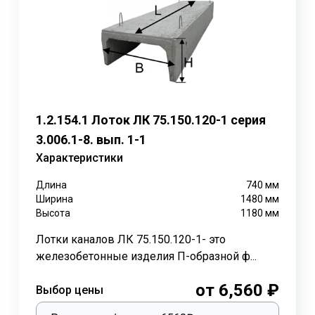
, которые используются для перекрытия лотков канала
Лот
Длина
Ширина
Высота
Объем
Нагрузка
Вес т.
мм.
мм.
мм.
бетона м3
1,5; 3; 6
2990
1480
120
1330
0,53
3;6
740
1480
120
330
0,13
1.2.154.1 Лоток ЛК 75.150.120-1 серия
9; 12; 15
2990
1480
140
1550
0,62
3.006.1-8. вып. 1-1
9; 12; 15
740
1480
140
380
0,15
Характеристики
монтаж данных изделий осуществить даже при минусовой т
Длина
740
мм
лотки ЛК обрабатывают специальными растворами. Далее 
Ширина
1480
мм
имо проводить на подготовленное основание из песка тол
Высота
1180
мм
Лотки каналов ЛК 75.150.120-1- это
отков ЛК выполняются специальной техникой из за достат
железобетонные изделия П-образной ф...
редусмотрены монтажные петли. При литье лотка, монтажн
от 6,560 ₽
Выбор цены
онные лотки для каналов
высокого качества, которые л
ия и эксплуатации, проложенных в железобетонных канала