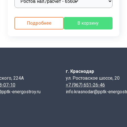
ерекрытия и можно без повреждения бетонных лотков и п
срока службы.С использованием сборных железобетонных э
овка лотков каналов в сейсмически опасных зонах, включ
Подробнее
В корзину
к 1-1.
При небольших землетрясениях, возможно разрушен
ых элементов для прокладки инженерных сетей. В крупны
ению используются лотки каналов в сельских местностях,
см)
г. Краснодар
а B (см)
ского, 224А
ул. Ростовское шоссе, 20
28-07-10
+7 (967) 651-26-46
рмированию.
@pptk-energostroy.ru
info.krasnodar@pptk-energostr
ризующий наличие закладных изделий (кроме строповочных
сит от их назначения и размеров прокладываемых комму
имент лотков ЛК и плит перекрытия каналов в соответст
тонные из лотковх элементов. Выпуск 1-1. Трассы. Лотки.