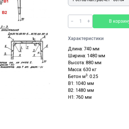
−
+
В корзин
Характеристики
Длина: 740
мм
Ширина: 1480
мм
Высота: 880
мм
Масса: 630
кг
3
Бетон м
: 0.25
B1: 1040
мм
B2: 1480
мм
H1: 760
мм