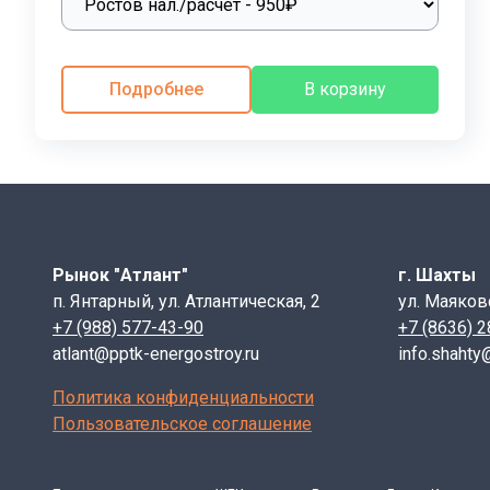
ремонта труб, раскапывают канал, сдвигают плиту п
лотки и плиты долговечны в эксплуатации, не имеют 
работа в строительстве каналов.Рекомендуется устан
Подробнее
В корзину
нагрузки до 15 тс/м2 , согласно
серии 3.006.1-8. выпус
предлагают соорудить каналы лотковых железобетонн
каналов служат для пропуска жидкостей. Не по назнач
Маркировка изделия ЛК 75.150.90-4
ЛК - лоток каналов
75 - номинальный размер лотка вдоль канала, L (
Рынок "Атлант"
г. Шахты
150 - номинальный размер лотка по ширине канал
п. Янтарный, ул. Атлантическая, 2
ул. Маяков
90 - номинальная высота лотка, H (см)
+7 (988) 577-43-90
+7 (8636) 
4 - индекс, характеризующий тип элемента по а
atlant@pptk-energostroy.ru
info.shahty
Дополнительный буквенный индекс "а", характе
Политика конфиденциальности
Размеры и модификация железобетонных лотков зави
Пользовательское соглашение
ООО «ППТК «ЭНЕРГОСТРОЙ» производит широкий ассорт
в
серии 3.006.1-8. Каналы и тоннели сборные железобе