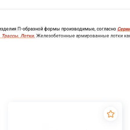
 изделия П-образной формы производимые, согласно
Серии
 Трассы. Лотки.
Железобетонные армированные лотки кана
ого и промышленного строительства.
ля подземной и надземной прокладки теплотрасс, трубоп
ти. Различные коммуникационные системы надежно защищ
т коммуникации, выполняющие всевозможные функции, с
жи здания, так и внутри.
обеспечить надежную защиту трубопровода с трех сторон 
обеспечивают плиты перекрытия лотков.
Лотки каналов 
ые каналы из лотковых элементов выполняют важную фун
налов, различные коммуникации надежно защищены в герм