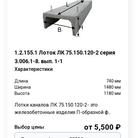
ок ЛК 300.150.90 , Лоток ЛК 75.150.90 :
1.2.155.1 Лоток ЛК 75.150.120-2 серия
3.006.1-8. вып. 1-1
Характеристики
емпературе воздуха. Для защиты от грунтовых вод и
Длина
740
мм
швы между лотками заливаются мастикой и
Ширина
1480
мм
щиной 10 см с небольшим уклоном для отвода
Высота
1180
мм
Лотки каналов ЛК 75.150.120-2- это
очно большого веса и габаритных размеров. Для
железобетонные изделия П-образной ф...
ые петли монтируются в тело лотка. После установки
от 5,500 ₽
Выбор цены
егко монтируются и в несколько раз уменьшают
х трубопроводов достаточно простой. Для замены или