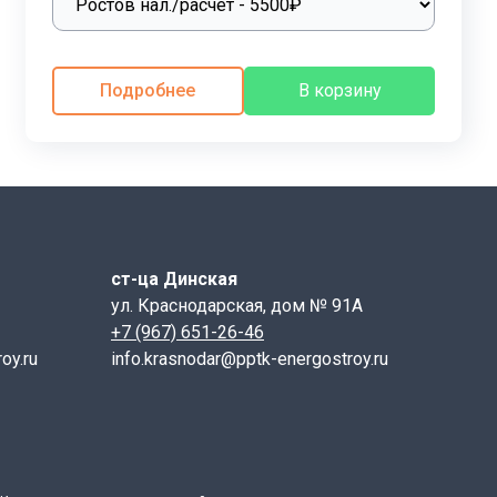
лит выполнить монтажные работы. Железобетонные
лементов, значительно ускоряется и облегчается
ительно до 9 баллов, способных выдерживать несущие
Подробнее
В корзину
ия коммуникаций или трубопроводов, поэтому
х заводах или на цехах железобетонные лотки
 как каналы для проточной воды.
ст-ца Динская
ул. Краснодарская, дом № 91А
+7 (967) 651-26-46
oy.ru
info.krasnodar@pptk-energostroy.ru
 петель)
никаций.
вии с требованиями норм и стандартов, указанных