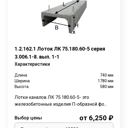
, которые используются для перекрытия лотков канала
ЛК 
Длина
Ширина
Высота
Объем
Нагрузка
Вес т.
мм.
мм.
мм.
бетона м3
5; 3; 6; 9; 12; 15
2990
1180
120
1,05
0,42
,5; 3; 9; 12; 15
740
1180
120
0,262
0,11
1.2.162.1 Лоток ЛК 75.180.60-5 серия
3.006.1-8. вып. 1-1
и каналов служат для пропуска жидкостей. Не по назначен
Характеристики
Длина
740
мм
ки опасных зонах, включительно до 9 баллов, способных в
Ширина
1780
мм
емлетрясениях, возможно разрушения коммуникаций или 
Высота
580
мм
окладки инженерных сетей.
Лотки каналов ЛК 75.180.60-5- это
 значительно ускоряется и облегчается работа в строител
железобетонные изделия П-образной фо...
в железобетонных каналах трубопроводов достаточно прос
от 6,250 ₽
Выбор цены
еждения бетонных лотков и плит выполнить монтажные ра