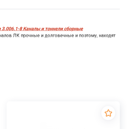
 3.006.1-8 Каналы и тоннели сборные
лов ЛК прочные и долговечные и поэтому, находят
оводов небольшого диаметра, кабелей
ены от механических повреждений, благодаря
 применением железобетонных лотковых
от внешних воздействий. Герметичность канала и
ЛК
перекрывают
плитами перекрытия
кцию при прокладывании трубопроводов в различных
етично закрытых лотках каналов ЛК.