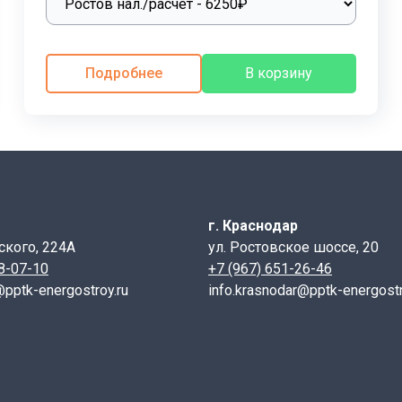
онные лотки для каналов
высокого качества, которые л
Подробнее
В корзину
отков ЛК выполняются специальной техникой из за достат
редусмотрены монтажные петли. При литье лотка, монтажн
монтаж данных изделий осуществить даже при минусовой т
лотки ЛК обрабатывают специальными растворами. Далее 
имо проводить на подготовленное основание из песка тол
г. Краснодар
ского, 224А
ул. Ростовское шоссе, 20
28-07-10
+7 (967) 651-26-46
@pptk-energostroy.ru
info.krasnodar@pptk-energostr
см)
а B (см)
рмированию.