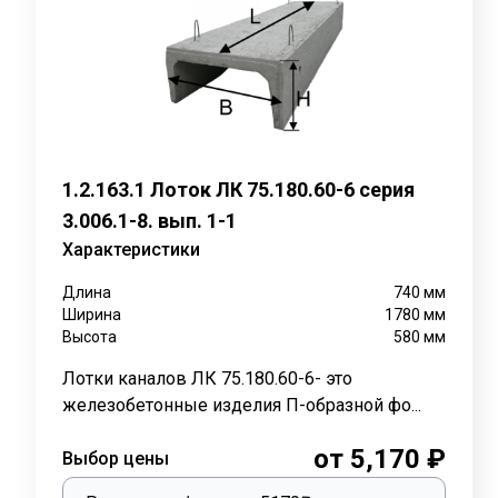
По серии 3.006.1-8 выпускаются плиты перекрытия ПТ
Наименование
Назначение
Плита перекрытия ПТ 300.120.12
ЛК 300.120.90,
1,
Плита перекрытия ПТ 75.120.12
ЛК 75.120.90
1
1.2.163.1 Лоток ЛК 75.180.60-6 серия
3.006.1-8. вып. 1-1
В крупных заводах или на цехах железобетонные лотк
Характеристики
местностях, как каналы для проточной воды.
Длина
740
мм
Рекомендуется установка лотков каналов в сейсмичес
Ширина
1780
мм
согласно
серии 3.006.1-8. выпуск 1-1.
При небольших з
Высота
580
мм
каналы лотковых железобетонных элементов для пр
Лотки каналов ЛК 75.180.60-6- это
С использованием сборных железобетонных элементов,
железобетонные изделия П-образной фо...
Процесс обслуживания и эксплуатации, проложенных 
от 5,170 ₽
Выбор цены
канал, сдвигают плиту перекрытия и можно без повр
эксплуатации, не имеют срока службы.