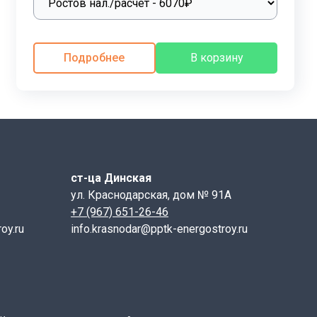
егко монтируются и в несколько раз уменьшают
Подробнее
В корзину
очно большого веса и габаритных размеров. Для
ые петли монтируются в тело лотка. После установки
емпературе воздуха. Для защиты от грунтовых вод и
швы между лотками заливаются мастикой и
щиной 10 см с небольшим уклоном для отвода
ст-ца Динская
ул. Краснодарская, дом № 91А
+7 (967) 651-26-46
oy.ru
info.krasnodar@pptk-energostroy.ru