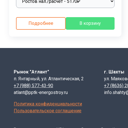
ООО «ППТК «ЭНЕРГОСТРОЙ»
производит железобет
расходы на строительство дорог.
Подробнее
В корзину
Монтаж, погрузочно- разгрузочные работы бетонных л
удобства подъема изделия на высоту, конструкцией п
бетонных лотков, петли загибают или вовсе срезают.
Универсальность железобетонных лотков, позволяет 
химических веществ, перед началом строительства, 
гидроизолируются. Укладку бетонных лотков необход
Рынок "Атлант"
г. Шахты
случайных вод.
п. Янтарный, ул. Атлантическая, 2
ул. Маяков
Маркировка изделия ЛК 75.120.90-8
+7 (988) 577-43-90
+7 (8636) 
atlant@pptk-energostroy.ru
info.shahty
ЛК - лоток каналов
75 - номинальный размер лотка вдоль канала, L (
Политика конфиденциальности
120 - номинальный размер лотка по ширине канал
Пользовательское соглашение
90 - номинальная высота лотка, H (см)
8 - индекс, характеризующий тип элемента по а