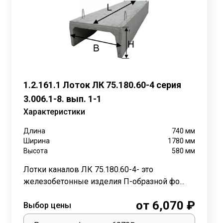
300.120.90, ЛК 75.120.90:
1.2.161.1 Лоток ЛК 75.180.60-4 серия
3.006.1-8. вып. 1-1
ию используются лотки каналов в сельских
Характеристики
Длина
740
мм
ыдерживать несущие нагрузки до 15 тс/м2 ,
Ширина
1780
мм
трубопроводов, поэтому предлагают соорудить
Высота
580
мм
Лотки каналов ЛК 75.180.60-4- это
ьстве каналов.
железобетонные изделия П-образной фо...
той. Для замены или ремонта труб, раскапывают
от 6,070 ₽
Выбор цены
боты. Железобетонные лотки и плиты долговечны в