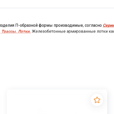
 изделия П-образной формы производимые, согласно
Серии
 Трассы. Лотки.
Железобетонные армированные лотки кана
ого и промышленного строительства.
я подземной и надземной прокладки теплотрасс, трубопр
ти. Различные коммуникационные системы надежно защищ
т коммуникации, выполняющие всевозможные функции, с
жи здания, так и внутри.
обеспечить надежную защиту трубопровода с трех сторон 
обеспечивают плиты перекрытия лотков.
Лотки каналов 
ые каналы из лотковых элементов выполняют важную фун
налов, различные коммуникации надежно защищены в герм