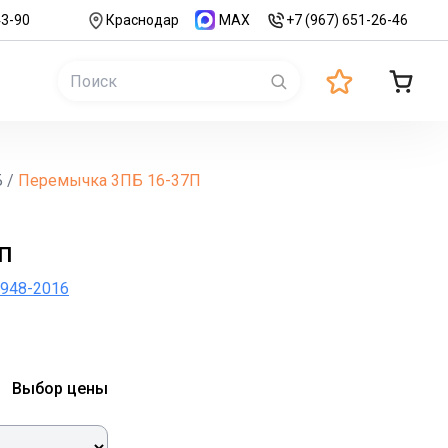
43-90
Краснодар
MAX
+7 (967) 651-26-46
Б
/
Перемычка 3ПБ 16-37П
7П
Т 948-2016
Выбор цены