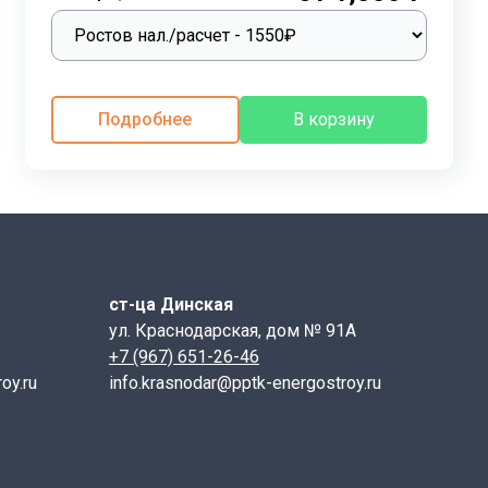
Подробнее
В корзину
ст-ца Динская
авливаются из тяжёлого бетона класса не ниже В15
ул. Краснодарская, дом № 91А
ию и водонепроницаемостью. Чтобы улучшить
+7 (967) 651-26-46
бную защиту.
oy.ru
info.krasnodar@pptk-energostroy.ru
-40 °C. Класс водонепроницаемости варьируется от W4
ягаемой или предварительно напряжённой стали.