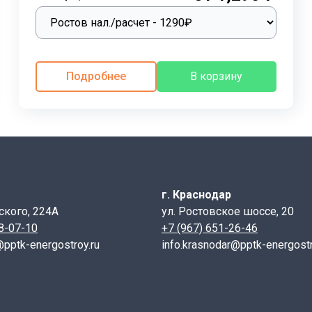
Подробнее
В корзину
ечения;
г. Краснодар
ых материалов и технологии производства. Изделия изгот
ского, 224А
ул. Ростовское шоссе, 20
т достаточной прочностью, устойчивостью к растрескиван
28-07-10
+7 (967) 651-26-46
ь добавляют специальные присадки, повышающие гидрофо
@pptk-energostroy.ru
info.krasnodar@pptk-energostr
то позволяет использовать перемычки при температуре до 
воздействию химических факторов.
ыми плоскими и пространственными каркасами из ненапр