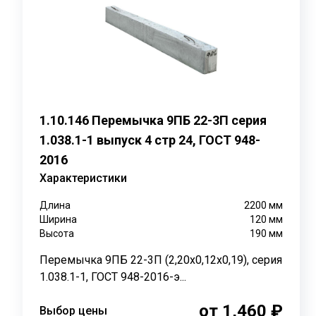
Благодаря высоким прочностным характеристикам, п
собственный вес.
Важно помнить, что перемычки с расчётной нагрузкой
Внешний вид и размеры
Перемычки имеют форму балок с квадратным или пря
1.10.146 Перемычка 9ПБ 22-3П серия
уклоны на боковых или торцевых сторонах. Размеры в
уклонов.
1.038.1-1 выпуск 4 стр 24, ГОСТ 948-
2016
Опирание перемычек рассчитывается исходя из минима
Характеристики
3000 мм величина опирания может достигать от 170 д
Длина
2200
мм
Маркировка
Ширина
120
мм
Высота
190
мм
Пример маркировки: Перемычка 3ПБ 16-37П, где:
Перемычка 9ПБ 22-3П (2,20х0,12х0,19), серия
-
3 –порядковый номер поперечного сечения бруска;
1.038.1-1, ГОСТ 948-2016-э...
- ПБ — перемычка брусковая;
от 1,460 ₽
Выбор цены