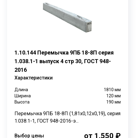
 включая вес вышерасположенной кладки и
я.
нструкции перемычек допускаются технологические
1.10.144 Перемычка 9ПБ 18-8П серия
0 мм по длине и до 8 мм по ширине при наличии
1.038.1-1 выпуск 4 стр 30, ГОСТ 948-
2016
 менее 100 мм. Для несущих стен с длиной проёмов
Характеристики
мм — 150 мм.
Длина
1810
мм
Ширина
120
мм
Высота
190
мм
Перемычка 9ПБ 18-8П (1,81х0,12х0,19), серия
1.038.1-1, ГОСТ 948-2016-э...
от 1,550 ₽
Выбор цены