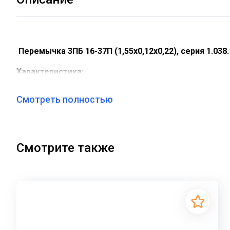
Перемычка 3ПБ 16-37П (1,55х0,12х0,22), серия 1.038
Характеристика:
Длина: 1550 мм.
Смотреть полностью
Ширина: 120 мм.
Высота: 220 мм.
Вес: 102 кг.
серия 1.038.1-1, ГОСТ 948-2016
Смотрите также
Объем бетона: 0,041 м3
Геометрический объем: 0,041 м3
Применение:
Железобетонные брусковые перемычки – это строите
общественного назначения. Они обеспечивают прави