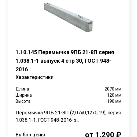
еремычки способны выдерживать значительные нагрузки,
 до 800 кгс/м не предназначены для опоры плит перекрыти
моугольным сечением шириной от 120 мм до 250 мм. В ко
1.10.145 Перемычка 9ПБ 21-8П серия
ерхней грани перемычки могут отличаться от нижней: до 2
1.038.1-1 выпуск 4 стр 30, ГОСТ 948-
2016
льной величины нахлёста на стену, которая составляет не
Характеристики
о 300 мм, а если длина перемычки превышает 2500–3000 
Длина
2070
мм
Ширина
120
мм
Высота
190
мм
Перемычка 9ПБ 21-8П (2,07х0,12х0,19), серия
1.038.1-1, ГОСТ 948-2016-э...
от 1,290 ₽
Выбор цены