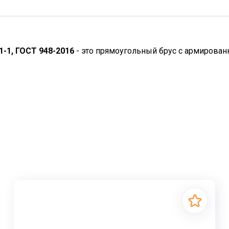
.1-1, ГОСТ 948-2016
- это прямоугольный брус с армирова
льные элементы, разного типоразмера предназначенные д
льную геометрию проёма и придают ему необходимую жёс