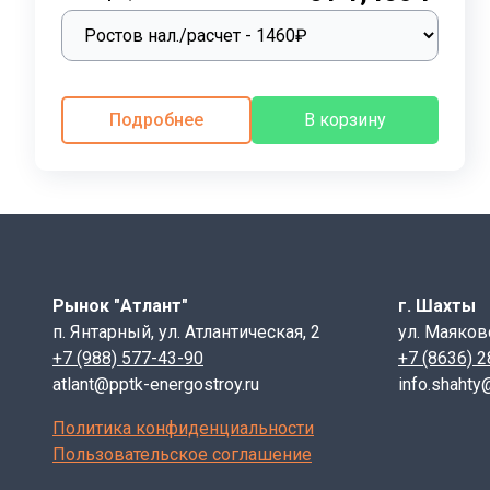
- 16 — длина изделия в дециметрах;
-37 — расчётная нагрузка в кН/м.
Дополнительные индексы:
Подробнее
В корзину
- Цифра перед ПБ — порядковый номер поперечного с
- п — наличие строповочных петель;
- а — наличие анкерных выпусков.
Технические характеристики
Рынок "Атлант"
г. Шахты
Прочность перемычек зависит от качества используем
п. Янтарный, ул. Атлантическая, 2
ул. Маяков
(М200) по прочности на сжатие. Такой бетон обладае
+7 (988) 577-43-90
+7 (8636) 
эксплуатационные характеристики, в бетонную смес
atlant@pptk-energostroy.ru
info.shahty
Морозостойкость бетона составляет не менее F100, ч
Политика конфиденциальности
до W8, что обеспечивает устойчивость к коррозии и 
Пользовательское соглашение
Для повышения прочности перемычки армируют сварн