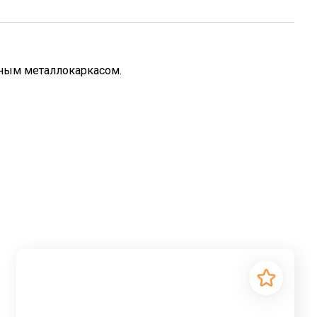
нным металлокаркасом.
ля перекрытия проёмов в зданиях жилого и
ткость, предотвращая преждевременное разрушение.