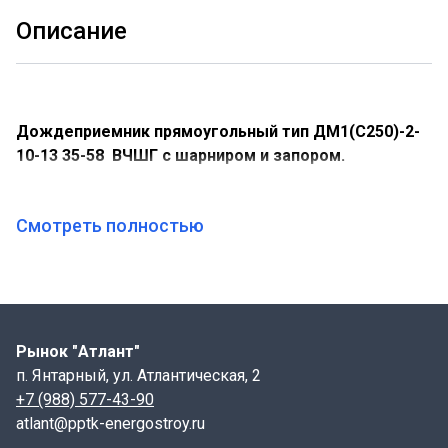
Описание
Дождеприемник прямоугольный тип ДМ1(С250)-2-
10-13 35-58 ВЧШГ с шарниром и запором.
Основные данные и характеристики:
Смотреть полностью
Длина корпуса- 640 мм;
Ширина корпуса- 480 мм;
Высота люка- 90 мм;
Рынок "Атлант"
Габариты проема- 580х350х75х40 мм
п. Янтарный, ул. Атлантическая, 2
Масса люка- 35 кг;
+7 (988) 577-43-90
atlant@pptk-energostroy.ru