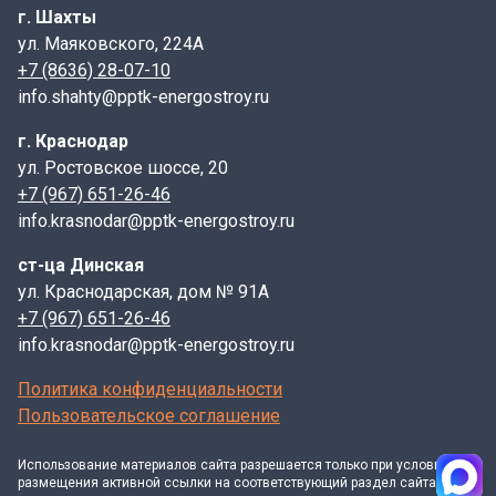
Номинальная нагрузка при испытаниях- 25 т.с.
г. Шахты
Материал корпуса, крышки- ВЧШГ;
ул. Маяковского, 224А
Дождеприемник
+7 (8636) 28-07-10
соответствует требованиям ГОСТ 3634-2019 EN124
info.shahty@pptk-energostroy.ru
г. Краснодар
ул. Ростовское шоссе, 20
Ливневая канализация
предназначается для сбора
+7 (967) 651-26-46
дождевых и талых вод с дорог и
info.krasnodar@pptk-energostroy.ru
тротуаров.
Дождеприемник
магистральный
выдерживает нагрузку
ст-ца Динская
автотранспорта и может быть установлен на проезжей
ул. Краснодарская, дом № 91А
части с интенсивным движением.
Ливневые
+7 (967) 651-26-46
решетки
устанавливаются на тротуарах под сливом
info.krasnodar@pptk-energostroy.ru
водосточных систем, предназначенных для приема
Политика конфиденциальности
осадков с крыш.
Дождеприемники
и
ливневые
Пользовательское соглашение
решетки
изготавливаются из высокопрочного чугуна
ВЧШГ марки не ниже ВЧ40 по Гост 7293.
Использование материалов
сайта
разрешается только при условии
размещения активной ссылки на соответствующий раздел сайта и
В комплект, как правило входят корпус, монтируемый