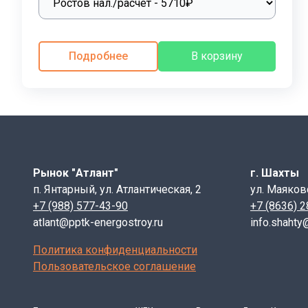
ООО «ППТК «ЭНЕРГОСТРОЙ»
производит железобет
расходы на строительство дорог.
Подробнее
В корзину
Монтаж, погрузочно- разгрузочные работы бетонных л
удобства подъема изделия на высоту, конструкцией п
бетонных лотков, петли загибают или вовсе срезают.
Универсальность железобетонных лотков, позволяет 
химических веществ, перед началом строительства, 
гидроизолируются. Укладку бетонных лотков необход
Рынок "Атлант"
г. Шахты
случайных вод.
п. Янтарный, ул. Атлантическая, 2
ул. Маяков
Маркировка изделия ЛК 75.120.60-10
+7 (988) 577-43-90
+7 (8636) 
atlant@pptk-energostroy.ru
info.shahty
ЛК - лоток каналов
75 - номинальный размер лотка вдоль канала, L (
Политика конфиденциальности
120 - номинальный размер лотка по ширине канал
Пользовательское соглашение
60 - номинальная высота лотка, H (см)
10 - индекс, характеризующий тип элемента по 