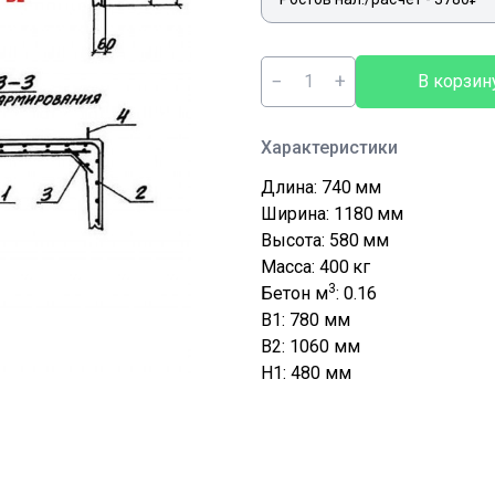
−
+
В корзин
Характеристики
Длина: 740
мм
Ширина: 1180
мм
Высота: 580
мм
Масса: 400
кг
3
Бетон м
: 0.16
B1: 780
мм
B2: 1060
мм
H1: 480
мм