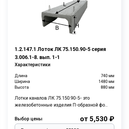
, которые используются для перекрытия лотков канала
ЛК 
Длина
Ширина
Высота
Объем
Нагрузка
Вес т.
мм.
мм.
мм.
бетона м3
5; 3; 6; 9; 12; 15
2990
1180
120
1,05
0,42
,5; 3; 9; 12; 15
740
1180
120
0,262
0,11
1.2.147.1 Лоток ЛК 75.150.90-5 серия
3.006.1-8. вып. 1-1
и каналов служат для пропуска жидкостей. Не по назначен
Характеристики
Длина
740
мм
ки опасных зонах, включительно до 9 баллов, способных в
Ширина
1480
мм
емлетрясениях, возможно разрушения коммуникаций или 
Высота
880
мм
окладки инженерных сетей.
Лотки каналов ЛК 75.150.90-5- это
 значительно ускоряется и облегчается работа в строител
железобетонные изделия П-образной фо...
в железобетонных каналах трубопроводов достаточно прос
от 5,530 ₽
Выбор цены
еждения бетонных лотков и плит выполнить монтажные ра