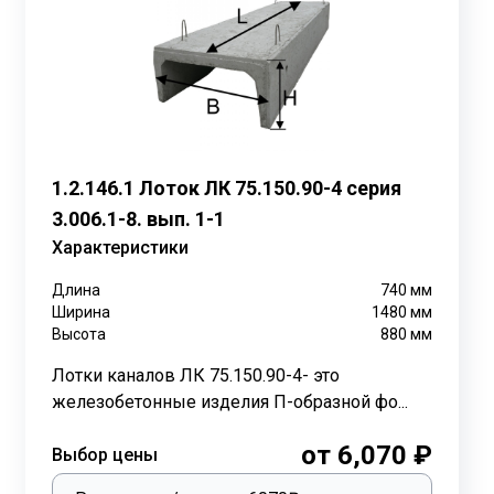
300.120.60, ЛК 75.120.60:
1.2.146.1 Лоток ЛК 75.150.90-4 серия
3.006.1-8. вып. 1-1
ию используются лотки каналов в сельских
Характеристики
Длина
740
мм
ыдерживать несущие нагрузки до 15 тс/м2 ,
Ширина
1480
мм
трубопроводов, поэтому предлагают соорудить
Высота
880
мм
Лотки каналов ЛК 75.150.90-4- это
ьстве каналов.
железобетонные изделия П-образной фо...
той. Для замены или ремонта труб, раскапывают
от 6,070 ₽
Выбор цены
боты. Железобетонные лотки и плиты долговечны в