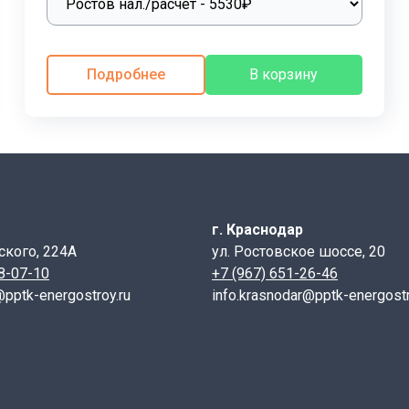
онные лотки для каналов
высокого качества, которые л
Подробнее
В корзину
отков ЛК выполняются специальной техникой из за достат
редусмотрены монтажные петли. При литье лотка, монтажн
монтаж данных изделий осуществить даже при минусовой т
лотки ЛК обрабатывают специальными растворами. Далее 
имо проводить на подготовленное основание из песка тол
г. Краснодар
ского, 224А
ул. Ростовское шоссе, 20
28-07-10
+7 (967) 651-26-46
@pptk-energostroy.ru
info.krasnodar@pptk-energostr
см)
а B (см)
армированию.