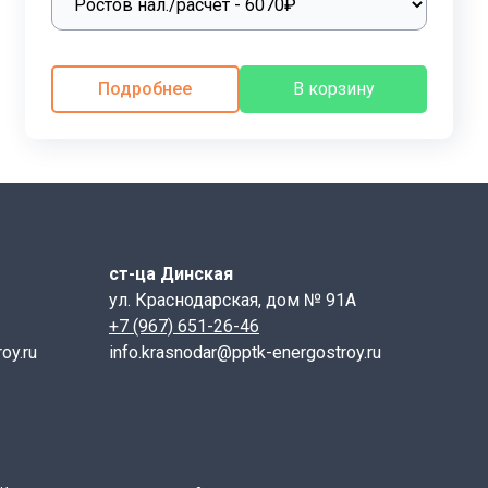
егко монтируются и в несколько раз уменьшают
Подробнее
В корзину
очно большого веса и габаритных размеров. Для
ые петли монтируются в тело лотка. После установки
емпературе воздуха. Для защиты от грунтовых вод и
швы между лотками заливаются мастикой и
щиной 10 см с небольшим уклоном для отвода
ст-ца Динская
ул. Краснодарская, дом № 91А
+7 (967) 651-26-46
oy.ru
info.krasnodar@pptk-energostroy.ru