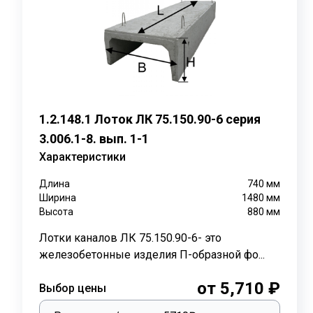
По серии 3.006.1-8 выпускаются плиты перекрытия ПТ
Наименование
Назначение
Плита перекрытия ПТ 300.120.12
ЛК 300.120.60,
1,
Плита перекрытия ПТ 75.120.12
ЛК 75.120.60
1
1.2.148.1 Лоток ЛК 75.150.90-6 серия
3.006.1-8. вып. 1-1
В крупных заводах или на цехах железобетонные лотк
Характеристики
местностях, как каналы для проточной воды.
Длина
740
мм
Рекомендуется установка лотков каналов в сейсмичес
Ширина
1480
мм
согласно
серии 3.006.1-8. выпуск 1-1.
При небольших з
Высота
880
мм
каналы лотковых железобетонных элементов для пр
Лотки каналов ЛК 75.150.90-6- это
С использованием сборных железобетонных элементов,
железобетонные изделия П-образной фо...
Процесс обслуживания и эксплуатации, проложенных 
от 5,710 ₽
Выбор цены
канал, сдвигают плиту перекрытия и можно без повр
эксплуатации, не имеют срока службы.