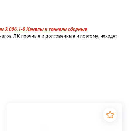
и 3.006.1-8 Каналы и тоннели сборные
лов ЛК прочные и долговечные и поэтому, находят
роводов небольшого диаметра, кабелей
ены от механических повреждений, благодаря
 применением железобетонных лотковых
от внешних воздействий. Герметичность канала и
ЛК
перекрывают
плитами перекрытия
кцию при прокладывании трубопроводов в различных
етично закрытых лотках каналов ЛК.