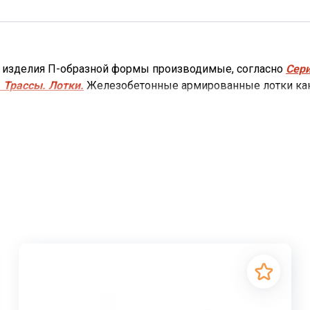
е изделия П-образной формы производимые, согласно
Сери
 Трассы. Лотки.
Железобетонные армированные лотки кана
ого и промышленного строительства.
ля подземной и надземной прокладки теплотрасс, трубоп
ти. Различные коммуникационные системы надежно защищ
т коммуникации, выполняющие всевозможные функции, с
жи здания, так и внутри.
обеспечить надежную защиту трубопровода с трех сторон 
обеспечивают плиты перекрытия лотков.
Лотки каналов 
ые каналы из лотковых элементов выполняют важную фун
налов, различные коммуникации надежно защищены в герм