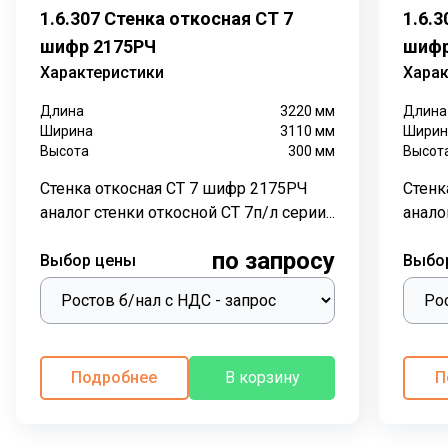
1.6.307 Стенка откосная СТ 7
1.6.
шифр 2175РЧ
шифр
Характеристики
Харак
Длина
3220
мм
Длина
Ширина
3110
мм
Ширин
Высота
300
мм
Высот
Стенка откосная СТ 7 шифр 2175РЧ
Стенк
аналог стенки откосной СТ 7п/л серии...
анало
по запросу
Выбор цены
Выбо
Подробнее
В корзину
П